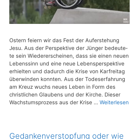
Ostern fei­ern wir das Fest der Auf­er­ste­hung
Jesu. Aus der Per­spek­ti­ve der Jün­ger bedeu­te­
te sein Wie­der­erschei­nen, dass sie einen neu­en
Lebens­sinn und eine neue Lebens­per­spek­ti­ve
erhiel­ten und dadurch die Kri­se von Kar­frei­tag
über­win­den konn­ten. Aus der Todes­er­fah­rung
am Kreuz wuchs neu­es Leben in Form des
christ­li­chen Glau­bens und der Kir­che. Die­ser
Wachs­tums­pro­zess aus der Kri­se …
Wei­ter­le­sen
Gedankenverstopfung oder wie