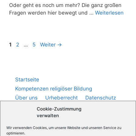
Oder geht es noch um mehr? Die ganz gro­ßen
Fra­gen wer­den hier bewegt und …
Wei­ter­le­sen
1
2
…
5
Weiter
→
Startseite
Kompetenzen religiöser Bildung
Über uns
Urheberrecht
Datenschutz
Impressum
Cookie-Richtlinie (
)
EU
Cookie-Zustimmung
verwalten
Wir verwenden Cookies, um unsere Website und unseren Service zu
Medienpädagogik — Praxis
optimieren.