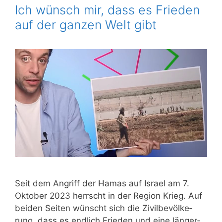
Ich wünsch mir, dass es Frieden
auf der ganzen Welt gibt
Seit dem Angriff der Hamas auf Isra­el am 7.
Okto­ber 2023 herrscht in der Regi­on Krieg. Auf
bei­den Sei­ten wünscht sich die Zivil­be­völ­ke­
rung, dass es end­lich Frie­den und eine län­ger­