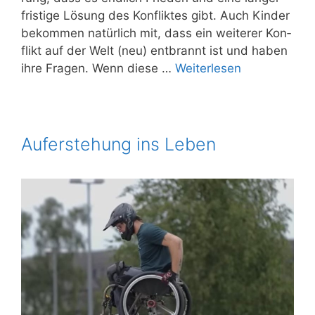
fris­ti­ge Lösung des Kon­flik­tes gibt. Auch Kin­der
bekom­men natür­lich mit, dass ein wei­te­rer Kon­
flikt auf der Welt (neu) ent­brannt ist und haben
ihre Fra­gen. Wenn die­se …
Wei­ter­le­sen
Auferstehung ins Leben