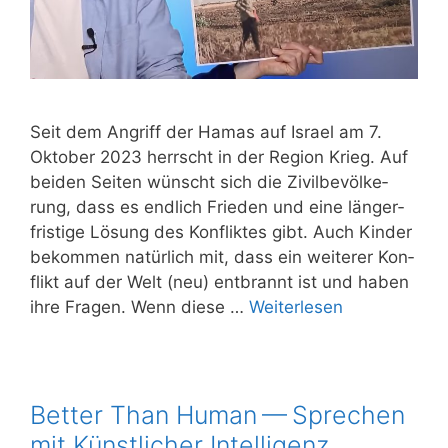
Seit dem Angriff der Hamas auf Isra­el am 7.
Okto­ber 2023 herrscht in der Regi­on Krieg. Auf
bei­den Sei­ten wünscht sich die Zivil­be­völ­ke­
rung, dass es end­lich Frie­den und eine län­ger­
fris­ti­ge Lösung des Kon­flik­tes gibt. Auch Kin­der
bekom­men natür­lich mit, dass ein wei­te­rer Kon­
flikt auf der Welt (neu) ent­brannt ist und haben
ihre Fra­gen. Wenn die­se …
Wei­ter­le­sen
Better Than Human — Sprechen
mit Künstlicher Intelligenz