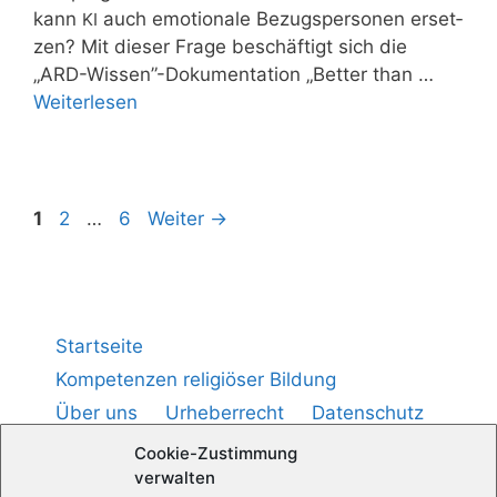
kann
auch emo­tio­na­le Bezugs­per­so­nen erset­
KI
zen? Mit die­ser Fra­ge beschäf­tigt sich die
„ARD-Wissen”-Dokumentation „Bet­ter than …
Wei­ter­le­sen
1
2
…
6
Weiter
→
Startseite
Kompetenzen religiöser Bildung
Über uns
Urheberrecht
Datenschutz
Impressum
Cookie-Richtlinie (
)
EU
Cookie-Zustimmung
verwalten