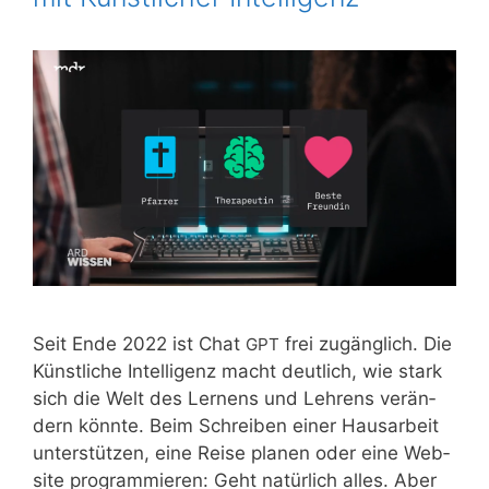
Seit Ende 2022 ist Chat
frei zugäng­lich. Die
GPT
Künst­li­che Intel­li­genz macht deut­lich, wie stark
sich die Welt des Ler­nens und Leh­rens ver­än­
dern könn­te. Beim Schrei­ben einer Haus­ar­beit
unter­stüt­zen, eine Rei­se pla­nen oder eine Web­
site pro­gram­mie­ren: Geht natür­lich alles. Aber