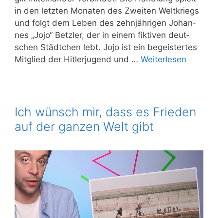
in den letz­ten Mona­ten des Zwei­ten Welt­kriegs
und folgt dem Leben des zehn­jäh­ri­gen Johan­
nes „Jojo“ Betz­ler, der in einem fik­ti­ven deut­
schen Städt­chen lebt. Jojo ist ein begeis­ter­tes
Mit­glied der Hit­ler­ju­gend und …
Wei­ter­le­sen
Ich wünsch mir, dass es Frieden
auf der ganzen Welt gibt