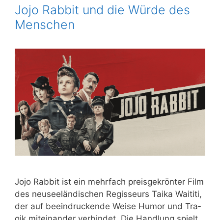
Jojo Rabbit und die Würde des
Menschen
Jojo Rab­bit ist ein mehr­fach preis­ge­krön­ter Film
des neu­see­län­di­schen Regis­seurs Taika Wai­ti­ti,
der auf beein­dru­cken­de Wei­se Humor und Tra­
gik mit­ein­an­der ver­bin­det. Die Hand­lung spielt