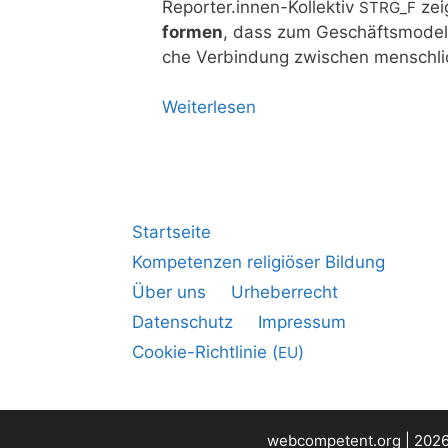
Reporter.innen-Kollektiv
zei­
STRG_​F
for­men
, dass zum Geschäfts­mo­dell 
che Ver­bin­dung zwi­schen mensch­li­ch
Wei­ter­le­sen
Startseite
Kompetenzen religiöser Bildung
Über uns
Urheberrecht
Datenschutz
Impressum
Cookie-Richtlinie (
)
EU
webcompetent.org | 2026 