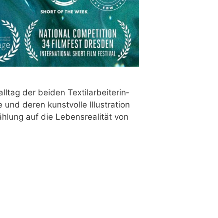
ag der bei­den Tex­til­ar­bei­te­rin­
d deren kunst­vol­le Illus­tra­ti­on
­lung auf die Lebens­rea­li­tät von