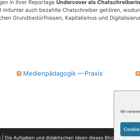
gen in ihrer Repor­ta­ge
Under­co­ver als Chat­schrei­be­ri
mit­un­ter auch bezahl­te Chat­schrei­ber gehö­ren, wodurc
en Grund­be­dürf­nis­sen, Kapi­ta­lis­mus und Digi­ta­li­sie­r
Medienpädagogik — Praxis
Wir verwen
Cookie
| Die Aufgaben und didaktischen Ideen dieses Blogs sind unter