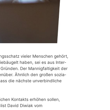
rungs­schatz vie­ler Men­schen gehört,
eb­äu­gelt haben, sei es aus Inter­
rün­den. Der Man­nig­fal­tig­keit der
gen­über. Ähn­lich den gro­ßen sozia­
ass die nächs­te unver­bind­li­che
i­chen Kon­takts erhö­hen sol­len,
a­list David Diwi­ak vom