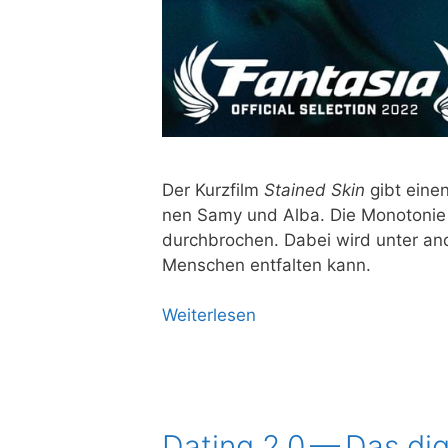
Der Kurz­film
Stained Skin
gibt einen 
nen Samy und Alba. Die Mono­to­nie ihr
durch­bro­chen. Dabei wird unter ande
Men­schen ent­fal­ten kann.
Wei­ter­le­sen
Dating 2.0 — Das dig