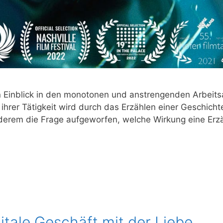
Ein­blick in den mono­to­nen und anstren­gen­den Arbeits­all­t
er Tätig­keit wird durch das Erzäh­len einer Geschich­te un
­rem die Fra­ge auf­ge­wor­fen, wel­che Wir­kung eine Erzäh
itale Geschäft mit der Liebe