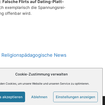
n: Fal­sche Flirts auf Dating-Platt­
h exem­pla­risch die Span­nungs­rei­
ung offen­bar wird.
Religionspädagogische News
Cookie-Zustimmung verwalten
den Cookies, um unsere Website und unseren Service zu optimieren.
s akzeptieren
Ablehnen
Einstellungen anzeigen
 CC BY-SA 3.0 lizensiert.