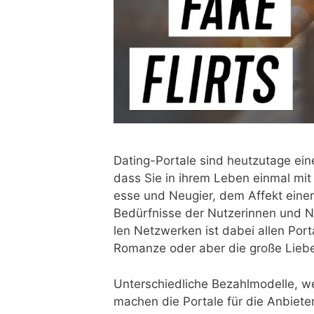
Dating-Por­ta­le sind heut­zu­ta­ge ein
dass Sie in ihrem Leben ein­mal mit 
es­se und Neu­gier, dem Affekt einer 
Bedürf­nis­se der Nut­ze­rin­nen und N
len Netz­wer­ken ist dabei allen Por­t
Roman­ze oder aber die gro­ße Lie­be 
Unter­schied­li­che Bezahl­mo­del­le, w
machen die Por­ta­le für die Anbie­ter 