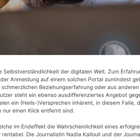
e Selbst­ver­ständ­lich­keit der digi­ta­len Welt. Zum Erfah­
der Anmel­dung auf einem sol­chen Por­tal zumin­dest geli
schmerz­li­chen Bezie­hungs­er­fah­rung oder aus ande­ren G
ut­zer steht ein eben­so aus­dif­fe­ren­zier­tes Ange­bot ge
a­len ein (Heils-)Versprechen inhä­rent, in die­sem Fal­le, d
nur einen Klick ent­fernt sind.
el­che im End­ef­fekt die Wahr­schein­lich­keit eines erfolg­re
ren­ta­bel. Die Jour­na­lis­tin Nadia Kai­louli und der Jour­n