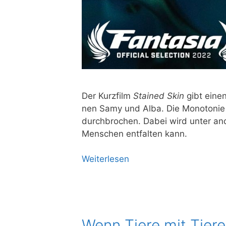
Der Kurz­film
Stained Skin
gibt einen 
nen Samy und Alba. Die Mono­to­nie ihr
durch­bro­chen. Dabei wird unter ande
Men­schen ent­fal­ten kann.
Wei­ter­le­sen
Wenn Tiere mit Tier