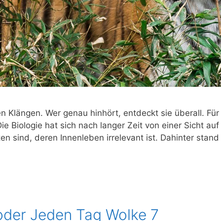
en Klän­gen. Wer genau hin­hört, ent­deckt sie über­all. Für
ie Bio­lo­gie hat sich nach lan­ger Zeit von einer Sicht auf
­­ma­­ten sind, deren Innen­le­ben irrele­vant ist. Dahin­ter 
oder Jeden Tag Wolke 7