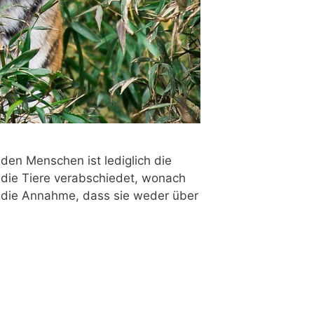
 den Men­schen ist ledig­lich die
 die Tie­re ver­ab­schie­det, wonach
stand die Annah­me, dass sie weder über