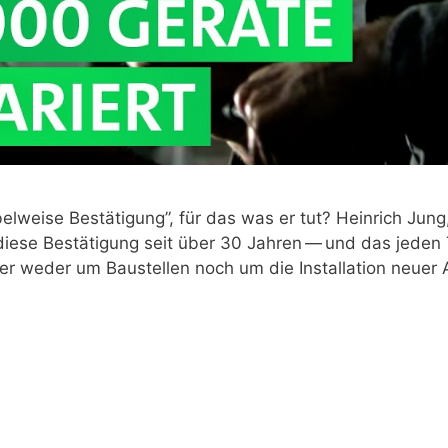
­wei­se Bestä­ti­gung”, für das was er tut? Hein­rich Jung,
t die­se Bestä­ti­gung seit über 30 Jah­ren — und das jede
er weder um Bau­stel­len noch um die Instal­la­ti­on neu­er 