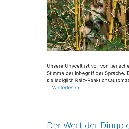
Unse­re Umwelt ist voll von tie­ri­sch
Stim­me der Inbe­griff der Spra­che. D
sie ledig­lich Reiz-Reak­­ti­ons­au­­to
…
Wei­ter­le­sen
Der Wert der Dinge 