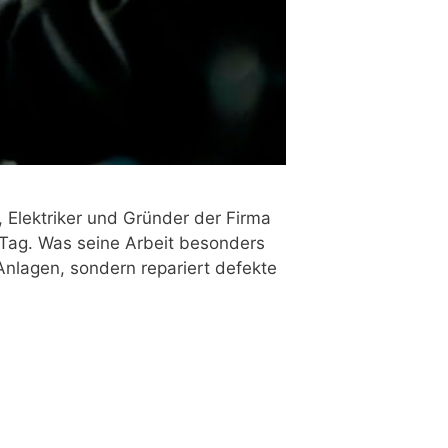
 Elek­tri­ker und Grün­der der Fir­ma
n Tag. Was sei­ne Arbeit beson­ders
Anla­gen, son­dern repa­riert defek­te