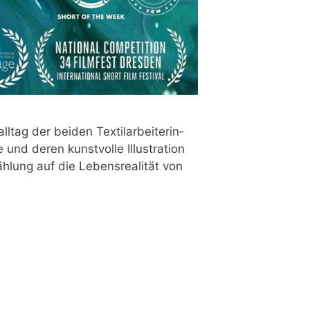
ag der bei­den Tex­til­ar­bei­te­rin­
d deren kunst­vol­le Illus­tra­ti­on
­lung auf die Lebens­rea­li­tät von