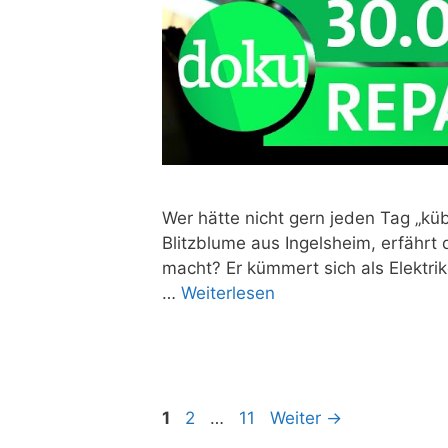
Wer hät­te nicht gern jeden Tag „kübel
Blitz­blu­me aus Ingels­heim, erfähr
macht? Er küm­mert sich als Elek­tri­k
…
Wei­ter­le­sen
1
2
…
11
Weiter
→