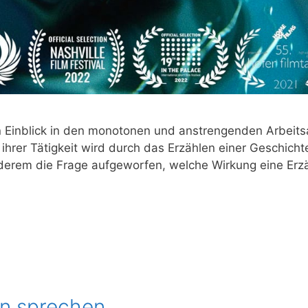
Ein­blick in den mono­to­nen und anstren­gen­den Arbeits­all­t
er Tätig­keit wird durch das Erzäh­len einer Geschich­te un
­rem die Fra­ge auf­ge­wor­fen, wel­che Wir­kung eine Erzäh
en sprechen