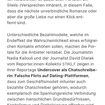
(Heils-)Versprechen inhä­rent, in die­sem Fal­le,
dass die nächs­te unver­bind­li­che Roman­ze oder
aber die gro­ße Lie­be nur einen Klick ent­
fernt sind.
Unter­schied­li­che Bezahl­mo­del­le, wel­che im
End­ef­fekt die Wahr­schein­lich­keit eines erfolg­rei­
chen Kon­takts erhö­hen sol­len, machen die Por­
ta­le für die Anbie­ter ren­ta­bel. Die Jour­na­lis­tin
Nadia Kai­louli und der Jour­na­list David Diwi­ak
vom Reporter.innen-Kollektiv
zei­gen in
STRG_​F
ihrer Repor­ta­ge
Under­co­ver als Chat­schrei­be­
rin: Fal­sche Flirts auf Dating-Platt­for­men
,
dass zum Geschäfts­mo­dell mit­un­ter auch
bezahl­te Chat­schrei­ber gehö­ren, wodurch
exem­pla­risch die Span­nungs­rei­che Ver­bin­dung
zwi­schen mensch­li­chen Grund­be­dürf­nis­sen,
Kapi­ta­lis­mus und Digi­ta­li­sie­rung offen­bar wird.