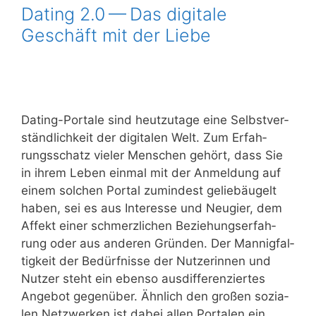
Dating 2.0 — Das digitale
Geschäft mit der Liebe
Dating-Por­ta­le sind heut­zu­ta­ge eine Selbst­ver­
ständ­lich­keit der digi­ta­len Welt. Zum Erfah­
rungs­schatz vie­ler Men­schen gehört, dass Sie
in ihrem Leben ein­mal mit der Anmel­dung auf
einem sol­chen Por­tal zumin­dest gelieb­äu­gelt
haben, sei es aus Inter­es­se und Neu­gier, dem
Affekt einer schmerz­li­chen Bezie­hungs­er­fah­
rung oder aus ande­ren Grün­den. Der Man­nig­fal­
tig­keit der Bedürf­nis­se der Nut­ze­rin­nen und
Nut­zer steht ein eben­so aus­dif­fe­ren­zier­tes
Ange­bot gegen­über. Ähn­lich den gro­ßen sozia­
len Netz­wer­ken ist dabei allen Por­ta­len ein