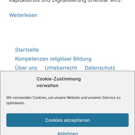
Wei­ter­le­sen
Startseite
Kompetenzen religiöser Bildung
Über uns
Urheberrecht
Datenschutz
Impressum
Cookie-Richtlinie (
)
EU
Cookie-Zustimmung
verwalten
Wir verwenden Cookies, um unsere Website und unseren Service zu
Medienpädagogik — Praxis
optimieren.
Religionspädagogische News
Cookies akzeptieren
Ablehnen