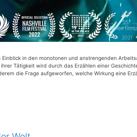
Ein­blick in den mono­to­nen und anstren­gen­den Arbeits­all­t
er Tätig­keit wird durch das Erzäh­len einer Geschich­te un
­rem die Fra­ge auf­ge­wor­fen, wel­che Wir­kung eine Erzäh
er Welt