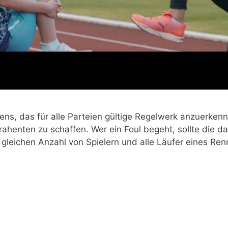
ens, das für alle Par­tei­en gül­ti­ge Regel­werk anzu­er­ke
ra­hen­ten zu schaf­fen. Wer ein Foul begeht, soll­te die d
glei­chen Anzahl von Spie­lern und alle Läu­fer eines Ren­