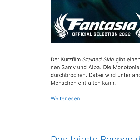
Der Kurz­film
Stained Skin
gibt einen 
nen Samy und Alba. Die Mono­to­nie ihr
durch­bro­chen. Dabei wird unter ande
Men­schen ent­fal­ten kann.
Wei­ter­le­sen
Das fairste Rennen d