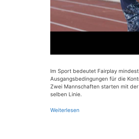
Im Sport bedeu­tet Fair­play min­des­t
Aus­gangs­be­din­gun­gen für die Kon­t
Zwei Mann­schaf­ten star­ten mit der 
sel­ben Linie.
Wei­ter­le­sen