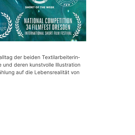
ag der bei­den Tex­til­ar­bei­te­rin­
d deren kunst­vol­le Illus­tra­ti­on
­lung auf die Lebens­rea­li­tät von