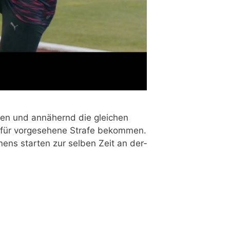
n­nen und annä­hernd die glei­chen
afür vor­ge­se­he­ne Stra­fe bekom­men.
nens star­ten zur sel­ben Zeit an der­