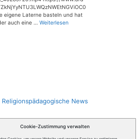
​L​T​Z​k​N​j​Y​y​N​T​U​3​L​W​Q​z​N​W​E​t​N​G​V​i​O​C​0​
ier eine eige­ne Later­ne bas­teln und hat
 der auch eine …
Wei­ter­le­sen
Religionspädagogische News
Cookie-Zustimmung verwalten
den Cookies, um unsere Website und unseren Service zu optimieren.