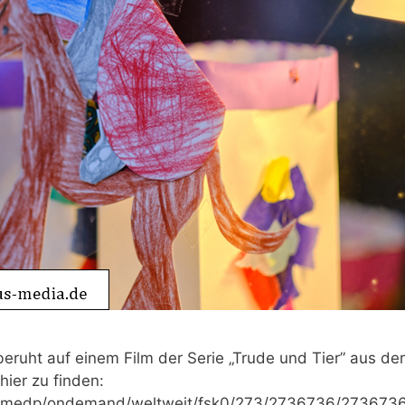
g beruht auf einem Film der Serie „Tru­de und Tier” aus de
hier zu fin­den:
t/medp/ondemand/weltweit/fsk0/273/2736736/2736736_