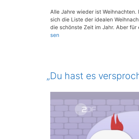
Alle Jah­re wie­der ist Weih­nach­ten.
sich die Lis­te der idea­len Weih­nac
die schöns­te Zeit im Jahr. Aber für e
sen
„
Du hast es versproc