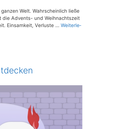
 gan­zen Welt. Wahr­schein­lich lie­ße
ist die Advents- und Weih­nachts­zeit
t. Ein­sam­keit, Ver­lus­te …
Wei­ter­le­
ntdecken