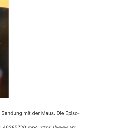
r Sen­dung mit der Maus. Die Epi­so­
46285720.mp4 https://​www​.ard​