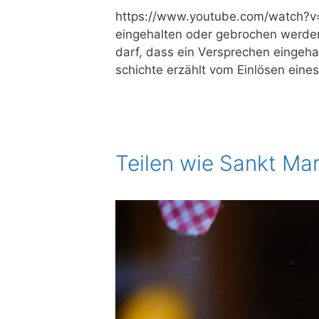
https://​www​.you​tube​.com/​w​a​t​c​h​?
ein­ge­hal­ten oder gebro­chen wer­den
darf, dass ein Ver­spre­chen ein­ge­ha
schich­te erzählt vom Ein­lö­sen eine
Teilen wie Sankt Mar