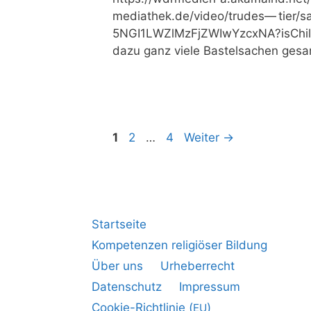
me​dia​thek​.de/​v​i​d​e​o​/​t​r​u​d​e​s​— t​i​e​r​/​s​a
5​N​G​I​1​L​W​Z​l​M​z​F​j​Z​W​I​w​Y​z​c​x​N​
dazu ganz vie­le Bas­tel­sa­chen ge
1
2
…
4
Weiter
→
Startseite
Kompetenzen religiöser Bildung
Über uns
Urheberrecht
Datenschutz
Impressum
Cookie-Richtlinie (
)
EU