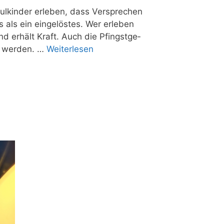
chul­kin­der erle­ben, dass Ver­spre­chen
als ein ein­ge­lös­tes. Wer erle­ben
und erhält Kraft. Auch die Pfingst­ge­
st wer­den. …
Wei­ter­le­sen