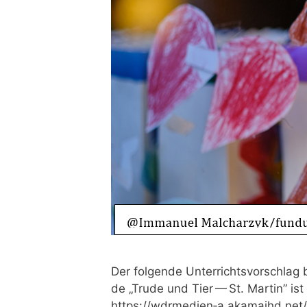
Der fol­gen­de Unter­richts­vor­schla
de „Tru­de und Tier — St. Mar­tin” ist 
https://wdrmedien‑a.akamaihd.ne