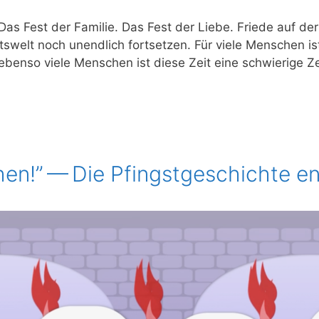
 Das Fest der Fami­lie. Das Fest der Lie­be. Frie­de auf der
hts­welt noch unend­lich fort­set­zen. Für vie­le Men­schen 
ben­so vie­le Men­schen ist die­se Zeit eine schwie­ri­ge Zei
hen!” — Die Pfingstgeschichte e