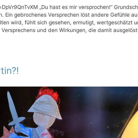
​v​=​D​p​V​r​9​Q​n​T​vXM „Du hast es mir ver­spro­chen!” Grund­s
. Ein gebro­che­nes Ver­spre­chen löst ande­re Gefüh­le aus 
l­ten wird, fühlt sich gese­hen, ermu­tigt, wert­ge­schätzt 
s Ver­spre­chens und den Wir­kun­gen, die damit aus­ge­lö
tin?!