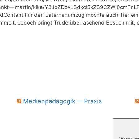
​n​k​t​— m​a​r​t​i​n​/​k​i​k​a​/​Y​3​J​p​Z​D​o​v​L​3​d​k​c​i​5​k​Z​S​9​C​Z​W​l​0​c​m​F​n
A​?​i​s​C​h​i​l​d​C​o​n​t​ent Für den Later­nen­um­zug möch­te auch T
sam­melt. Jedoch bringt Tru­de über­ra­schend Besuch mit,
Medienpädagogik — Praxis
Wir verwen