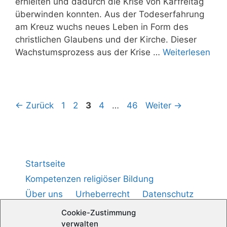
erhiel­ten und dadurch die Kri­se von Kar­frei­tag
über­win­den konn­ten. Aus der Todes­er­fah­rung
am Kreuz wuchs neu­es Leben in Form des
christ­li­chen Glau­bens und der Kir­che. Die­ser
Wachs­tums­pro­zess aus der Kri­se …
Wei­ter­le­sen
←
Zurück
1
2
3
4
…
46
Weiter
→
Startseite
Kompetenzen religiöser Bildung
Über uns
Urheberrecht
Datenschutz
Impressum
Cookie-Richtlinie (
)
EU
Cookie-Zustimmung
verwalten