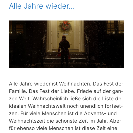
Alle Jahre wieder…
Alle Jah­re wie­der ist Weih­nach­ten. Das Fest der
Fami­lie. Das Fest der Lie­be. Frie­de auf der gan­
zen Welt. Wahr­schein­lich lie­ße sich die Lis­te der
idea­len Weih­nachts­welt noch unend­lich fort­set­
zen. Für vie­le Men­schen ist die Advents- und
Weih­nachts­zeit die schöns­te Zeit im Jahr. Aber
für eben­so vie­le Men­schen ist die­se Zeit eine