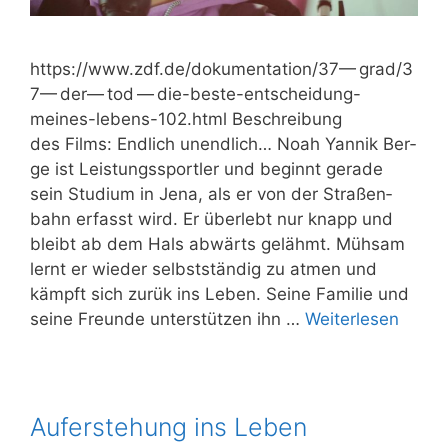
https://​www​.zdf​.de/​d​o​k​u​m​e​n​t​a​t​i​o​n​/​3​7​— g​r​a​d​/​3​
7​— d​e​r​— tod — die-beste-entscheidung-
meines-lebens-102.html Beschrei­bung
des Films: End­lich unend­lich… Noah Yan­nik Ber­
ge ist Leis­tungs­sport­ler und beginnt gera­de
sein Stu­di­um in Jena, als er von der Stra­ßen­
bahn erfasst wird. Er über­lebt nur knapp und
bleibt ab dem Hals abwärts gelähmt. Müh­sam
lernt er wie­der selbst­stän­dig zu atmen und
kämpft sich zurük ins Leben. Sei­ne Fami­lie und
sei­ne Freun­de unter­stüt­zen ihn …
Wei­ter­le­sen
Auferstehung ins Leben