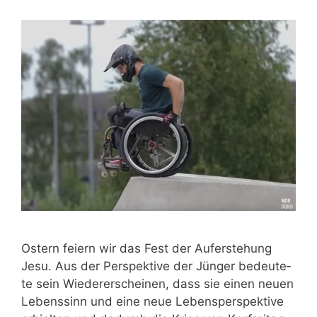
Ostern fei­ern wir das Fest der Auf­er­ste­hung
Jesu. Aus der Per­spek­ti­ve der Jün­ger bedeu­te­
te sein Wie­der­erschei­nen, dass sie einen neu­en
Lebens­sinn und eine neue Lebens­per­spek­ti­ve