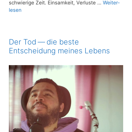
schwie­ri­ge Zeit. Ein­sam­keit, Ver­lus­te …
Wei­ter­
le­sen
Der Tod — die beste
Entscheidung meines Lebens