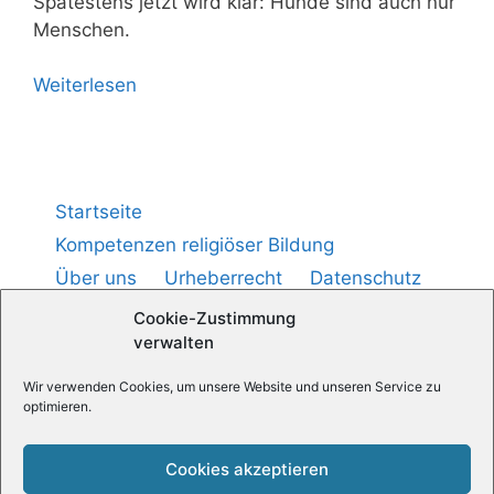
Spä­tes­tens jetzt wird klar: Hun­de sind auch nur
Menschen.
Wei­ter­le­sen
Startseite
Kompetenzen religiöser Bildung
Über uns
Urheberrecht
Datenschutz
Impressum
Cookie-Richtlinie (
)
EU
Cookie-Zustimmung
verwalten
Wir verwenden Cookies, um unsere Website und unseren Service zu
Medienpädagogik — Praxis
optimieren.
Religionspädagogische News
Cookies akzeptieren