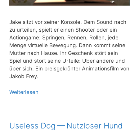
Jake sitzt vor sei­ner Kon­so­le. Dem Sound nach
zu urtei­len, spielt er einen Shoo­ter oder ein
Action­game: Sprin­gen, Ren­nen, Rol­len, jede
Men­ge vir­tu­el­le Bewe­gung. Dann kommt sei­ne
Mut­ter nach Hau­se. Ihr Geschenk stört sein
Spiel und stört sei­ne Urtei­le: Über ande­re und
über sich. Ein preis­ge­krön­ter Ani­ma­ti­ons­film von
Jakob Frey.
Wei­ter­le­sen
Useless Dog — Nutzloser Hund