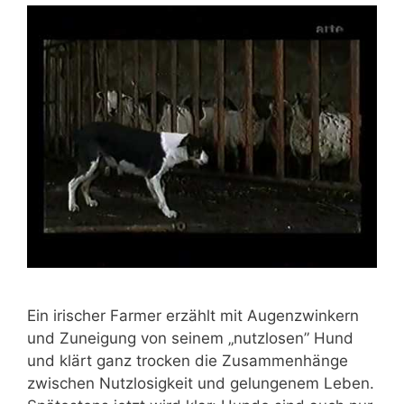
Ein iri­scher Far­mer erzählt mit Augen­zwin­kern
und Zunei­gung von sei­nem „nutz­lo­sen” Hund
und klärt ganz tro­cken die Zusam­men­hän­ge
zwi­schen Nutz­lo­sig­keit und gelun­ge­nem Leben.