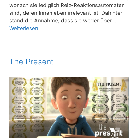
wonach sie ledig­lich Reiz-Reak­­ti­ons­au­­to­­ma­­ten
sind, deren Innen­le­ben irrele­vant ist. Dahin­ter
stand die Annah­me, dass sie weder über …
Wei­ter­le­sen
The Present