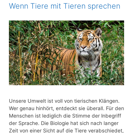
Wenn Tiere mit Tieren sprechen
Unse­re Umwelt ist voll von tie­ri­schen Klän­gen.
Wer genau hin­hört, ent­deckt sie über­all. Für den
Men­schen ist ledig­lich die Stim­me der Inbe­griff
der Spra­che. Die Bio­lo­gie hat sich nach lan­ger
Zeit von einer Sicht auf die Tie­re ver­ab­schie­det,