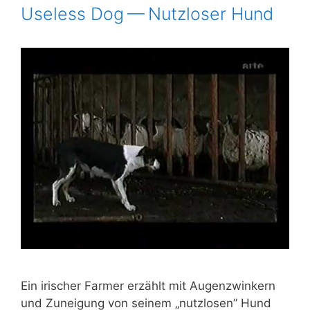
Useless Dog — Nutzloser Hund
Ein iri­scher Far­mer erzählt mit Augen­zwin­kern
und Zunei­gung von sei­nem „nutz­lo­sen” Hund