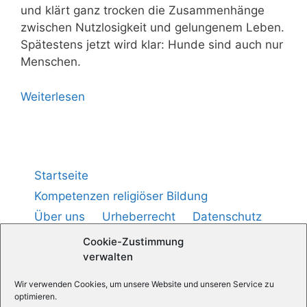
und klärt ganz tro­cken die Zusam­men­hän­ge
zwi­schen Nutz­lo­sig­keit und gelun­ge­nem Leben.
Spä­tes­tens jetzt wird klar: Hun­de sind auch nur
Menschen.
Wei­ter­le­sen
Startseite
Kompetenzen religiöser Bildung
Über uns
Urheberrecht
Datenschutz
Impressum
Cookie-Richtlinie (
)
EU
Cookie-Zustimmung
verwalten
Medienpädagogik — Praxis
Wir verwenden Cookies, um unsere Website und unseren Service zu
optimieren.