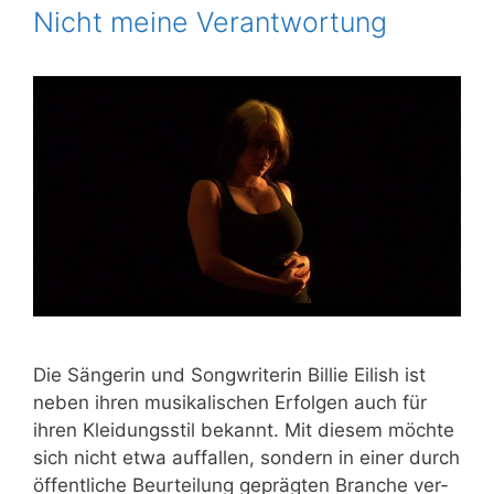
Nicht meine Verantwortung
Die Sän­ge­rin und Song­wri­te­rin Bil­lie Eilish ist
neben ihren musi­ka­li­schen Erfol­gen auch für
ihren Klei­dungs­stil bekannt. Mit die­sem möch­te
sich nicht etwa auf­fal­len, son­dern in einer durch
öffent­li­che Beur­tei­lung gepräg­ten Bran­che ver­