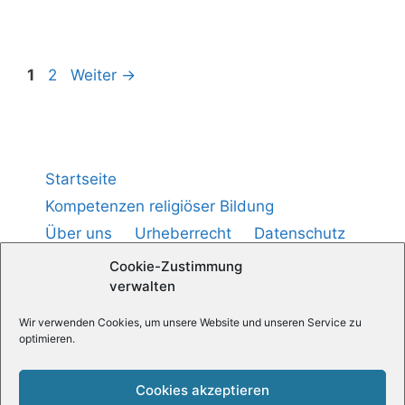
1
2
Weiter
→
Startseite
Kompetenzen religiöser Bildung
Über uns
Urheberrecht
Datenschutz
Impressum
Cookie-Richtlinie (
)
EU
Cookie-Zustimmung
verwalten
Medienpädagogik — Praxis
Wir verwenden Cookies, um unsere Website und unseren Service zu
optimieren.
Religionspädagogische News
Cookies akzeptieren