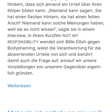
hin­dern, dass sich jemand ein Urteil über ihren
Kör­per bil­den kann. „Nie­mand kann sagen: ‚Sie
hat einen fla­chen Hin­tern, sie hat einen fet­ten
Arsch!‘ Nie­mand kann sol­che Mei­nun­gen haben,
weil sie es nicht wis­sen“, sag­te sie in einem
Inter­view. In ihrem Kurz­film
NOT
MY
wen­det sich Bil­lie Eilish gegen
RESPONSIBILITY
Body­s­ha­ming, weist die Ver­ant­wor­tung für die
abwer­ten­den Urtei­le von sich und berührt
damit auch die Fra­ge auf, wor­auf wir unse­re
Vor­stel­lun­gen von unse­rem Gegen­über eigent­
lich gründen.
Wei­ter­le­sen