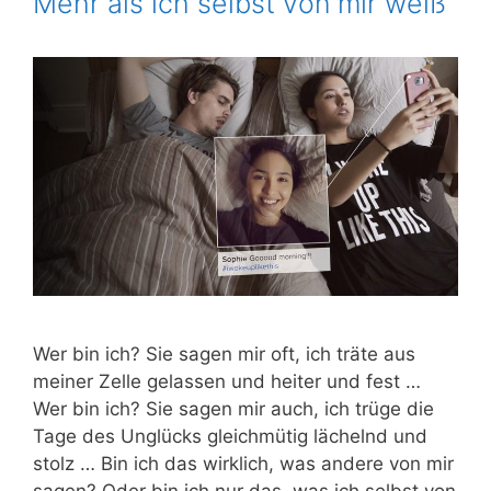
Mehr als ich selbst von mir weiß
Wer bin ich? Sie sagen mir oft, ich trä­te aus
mei­ner Zel­le gelas­sen und hei­ter und fest …
Wer bin ich? Sie sagen mir auch, ich trü­ge die
Tage des Unglücks gleich­mü­tig lächelnd und
stolz … Bin ich das wirk­lich, was ande­re von mir
sagen? Oder bin ich nur das, was ich selbst von