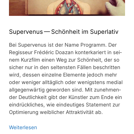
Supervenus — Schönheit im Superlativ
Bei Super­ve­nus ist der Name Pro­gramm. Der
Regis­seur Fré­dé­ric Doazan kon­ter­ka­riert in sei­
nem Kurz­film einen Weg zur Schön­heit, der so
sicher nur in den sel­tens­ten Fäl­len beschrit­ten
wird, des­sen ein­zel­ne Ele­men­te jedoch mehr
oder weni­ger all­täg­lich oder wenigs­tens medi­al
all­ge­gen­wär­tig gewor­den sind. Mit zuneh­men­
der Deut­lich­keit gibt der Künst­ler zum Ende ein
ein­drück­li­ches, wie ein­deu­ti­ges State­ment zur
Opti­mie­rung weib­li­cher Attrak­ti­vi­tät ab.
Wei­ter­le­sen