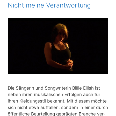
Nicht meine Verantwortung
Die Sän­ge­rin und Song­wri­te­rin Bil­lie Eilish ist
neben ihren musi­ka­li­schen Erfol­gen auch für
ihren Klei­dungs­stil bekannt. Mit die­sem möch­te
sich nicht etwa auf­fal­len, son­dern in einer durch
öffent­li­che Beur­tei­lung gepräg­ten Bran­che ver­