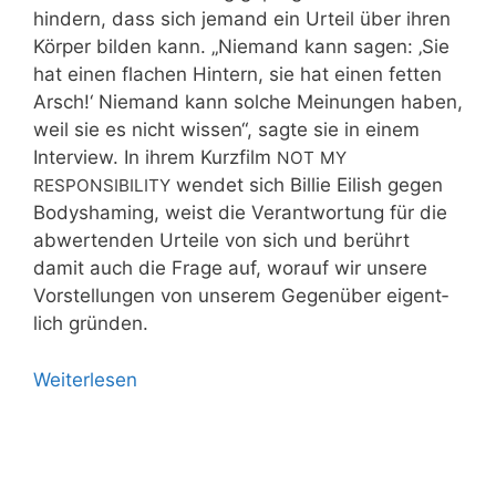
hin­dern, dass sich jemand ein Urteil über ihren
Kör­per bil­den kann. „Nie­mand kann sagen: ‚Sie
hat einen fla­chen Hin­tern, sie hat einen fet­ten
Arsch!‘ Nie­mand kann sol­che Mei­nun­gen haben,
weil sie es nicht wis­sen“, sag­te sie in einem
Inter­view. In ihrem Kurz­film
NOT
MY
wen­det sich Bil­lie Eilish gegen
RESPONSIBILITY
Body­s­ha­ming, weist die Ver­ant­wor­tung für die
abwer­ten­den Urtei­le von sich und berührt
damit auch die Fra­ge auf, wor­auf wir unse­re
Vor­stel­lun­gen von unse­rem Gegen­über eigent­
lich gründen.
Wei­ter­le­sen