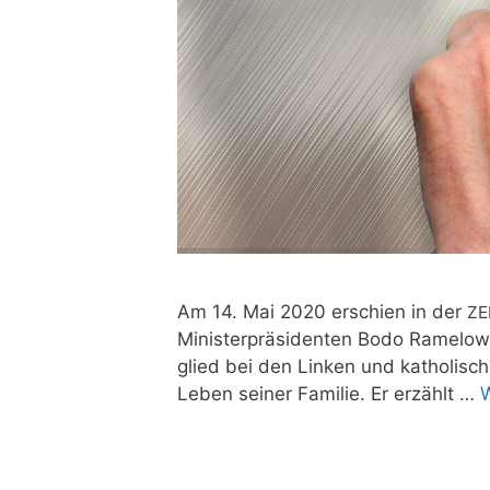
Am 14. Mai 2020 erschien in der
ZE
Minis­ter­prä­si­den­ten Bodo Rame­low 
glied bei den Lin­ken und katho­li­s
Leben sei­ner Fami­lie. Er erzählt …
W