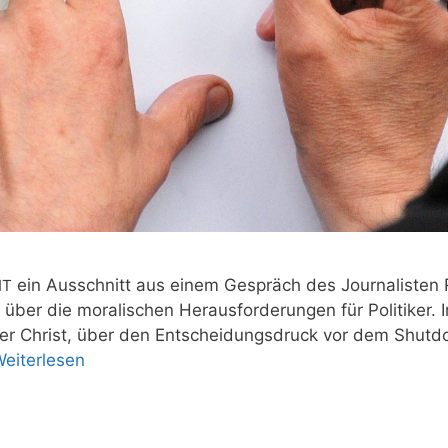
ein Aus­schnitt aus einem Gespräch des Jour­na­lis­ten 
IT
über die mora­li­schen Her­aus­for­de­run­gen für Poli­ti­ker.
cher Christ, über den Ent­schei­dungs­druck vor dem Shut­
ei­ter­le­sen