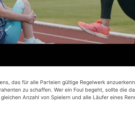
ens, das für alle Par­tei­en gül­ti­ge Regel­werk anzu­er­ke
ra­hen­ten zu schaf­fen. Wer ein Foul begeht, soll­te die d
glei­chen Anzahl von Spie­lern und alle Läu­fer eines Ren­