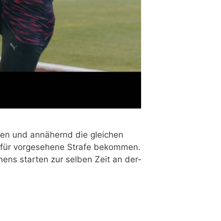
n­nen und annä­hernd die glei­chen
afür vor­ge­se­he­ne Stra­fe bekom­men.
nens star­ten zur sel­ben Zeit an der­