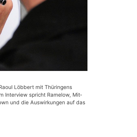
Raoul Löb­bert mit Thü­rin­gens
 Im Inter­view spricht Rame­low, Mit­
down und die Aus­wir­kun­gen auf das