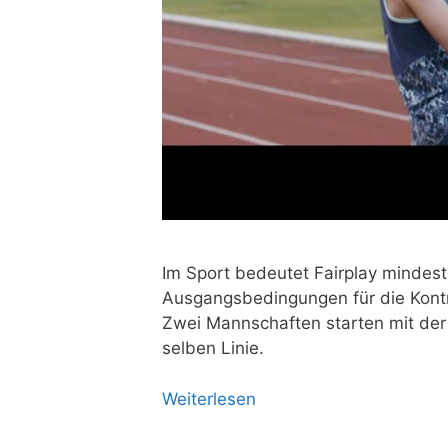
Im Sport bedeu­tet Fair­play min­des­t
Aus­gangs­be­din­gun­gen für die Kon­t
Zwei Mann­schaf­ten star­ten mit der 
sel­ben Linie.
Wei­ter­le­sen