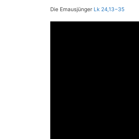
Die Emaus­jün­ger
Lk 24,13−35