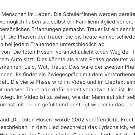
Men­schen im Leben. Die Schüler*innen wer­den bereits un
g­lich haben sie selbst ein Fami­li­en­mit­glied ver­lo­re
r­sön­li­chen Erfah­run­gen gemacht. Trau­er ist ein sehr ind
­liegt. Die Pha­sen der Trau­er, die bis heu­te von ver­sch
fen bei jedem Trau­ern­den unter­schied­lich ab.
von „Die toten Hosen” ver­an­schau­licht
einen
Weg der Tra
em Auto sitzt. Dies könn­te als ers­te Pha­se gedeu­tet we
rken­nen: Leid, Wut, Trau­er. Dies wäre der zwei­ten Pha­s
n­nen. Es fin­det ein Zwie­ge­spräch mit dem Ver­stor­be­ne
lt. Die vier­te Pha­se wird im Video und im Lied­text ein­d
 und wer Trau­ern­de dafür selbst ver­ant­wort­lich ist. Im
r­wiegt. Im Video ist zu sehen, wie der Mann auf sich selb
r­um ist mit Leben gefüllt und er steigt wie­der in das Leb
d „Die toten Hosen“ wur­de 2002 ver­öf­fent­licht. Front­
 geschrie­ben. In dem Lied beschreibt das Lyri­sche Ich, 
ter wie „Tod“ oder „ster­ben“ nicht vor. Ledig­lich der 