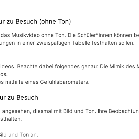
ur zu Besuch (ohne Ton)
as Musik­vi­deo ohne Ton. Die Schüler*innen kön­nen bere
gen in einer zwei­spal­ti­gen Tabel­le fest­hal­ten sollen.
ide­os. Beach­te dabei fol­gen­des genau: Die Mimik des
­os.
 mit­hil­fe eines Gefühls­ba­ro­me­ters.
Nur zu Besuch
 ange­se­hen, dies­mal mit Bild und Ton. Ihre Beob­ach­tu
esthalten.
Bild und Ton an.