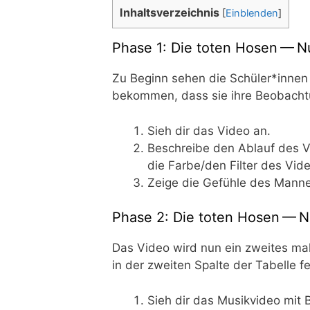
Inhalts­ver­zeich­nis
[
Einblenden
]
Phase 1: Die toten Hosen — N
Zu Beginn sehen die Schüler*innen d
bekom­men, dass sie ihre Beob­ach­tun­
Sieh dir das Video an.
Beschrei­be den Ablauf des V
die Farbe/​den Fil­ter des Vide
Zei­ge die Gefüh­le des Man­nes
Phase 2: Die toten Hosen — 
Das Video wird nun ein zwei­tes mal
in der zwei­ten Spal­te der Tabel­le f
Sieh dir das Musik­vi­deo mit 