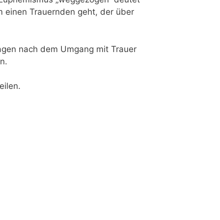
 um einen Trau­ern­den geht, der über
 Fra­gen nach dem Umgang mit Trau­er
en.
eilen.