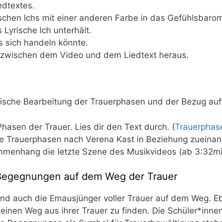
edtextes.
schen Ichs mit einer ande­ren Far­be in das Gefühls­ba­ro­m
Lyri­sche Ich unterhält.
s sich han­deln könnte.
 zwi­schen dem Video und dem Lied­text heraus.
e­ti­sche Bear­bei­tung der Trau­er­pha­sen und der Bezug a
ha­sen der Trau­er. Lies dir den Text durch. (
Trau­er­pha­
ie Trau­er­pha­sen nach Vere­na Kast in Bezie­hung zueinan
am­men­hang die letz­te Sze­ne des Musik­vi­de­os (ab 3:32mi
Begegnungen auf dem Weg der Trauer
d auch die Emaus­jün­ger vol­ler Trau­er auf dem Weg. Ebe
 einen Weg aus ihrer Trau­er zu fin­den. Die Schüler*innen