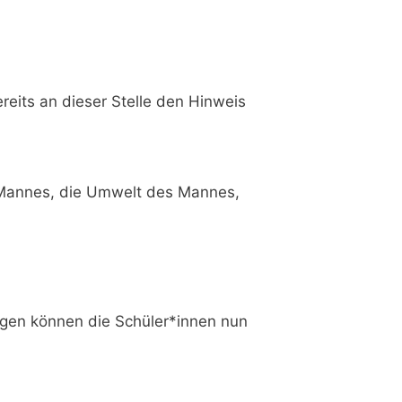
its an die­ser Stel­le den Hin­weis
 Man­nes, die Umwelt des Man­nes,
n­gen kön­nen die Schüler*innen nun