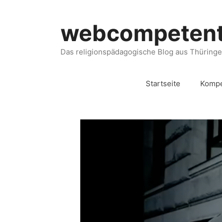
webcompeten
Das religionspädagogische Blog aus Thüring
Startseite
Kompe