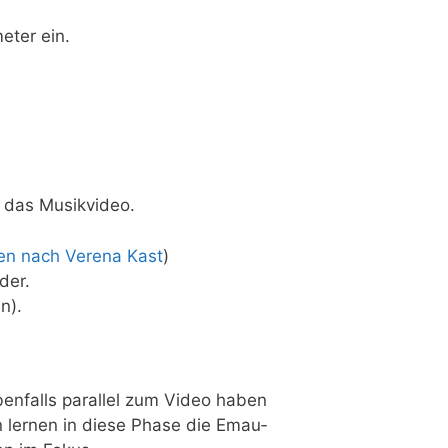
e­ter ein.
uf das Musikvideo.
sen nach Vere­na Kast
)
der.
n).
n­falls par­al­lel zum Video haben
 ler­nen in die­se Pha­se die Emau­