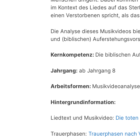
im Kon­text des Lie­des auf das Ster­
einen Ver­stor­be­nen spricht, als das
Die Ana­ly­se die­ses Musik­vi­de­os 
und (bibli­schen) Auf­er­ste­hungs­vor­s
Kern­kom­pe­tenz:
Die bibli­schen Auf
Jahr­gang:
ab Jahr­gang 8
Arbeits­for­men:
Musik­vi­deo­ana­ly­
Hin­ter­grund­in­for­ma­ti­on:
Lied­text und Musik­vi­deo:
Die toten
Trau­er­pha­sen:
Trau­er­pha­sen nach 