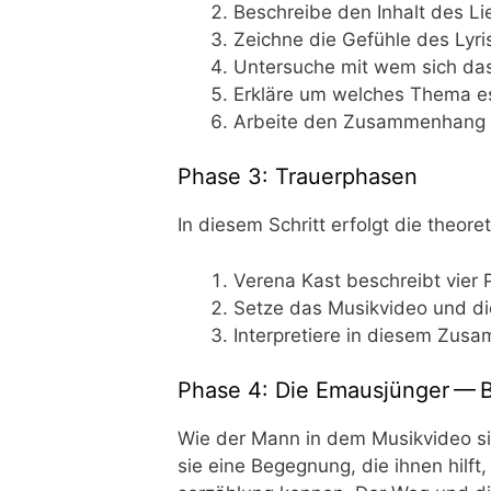
Beschrei­be den Inhalt des Li
Zeich­ne die Gefüh­le des Lyri­
Unter­su­che mit wem sich das 
Erklä­re um wel­ches The­ma e
Arbei­te den Zusam­men­hang
Phase 3: Trauerphasen
In die­sem Schritt erfolgt die theo­r
Vere­na Kast beschreibt vier P
Set­ze das Musik­vi­deo und d
Inter­pre­tie­re in die­sem Zus
Phase 4: Die Emausjünger — 
Wie der Mann in dem Musik­vi­deo sin
sie eine Begeg­nung, die ihnen hilft,