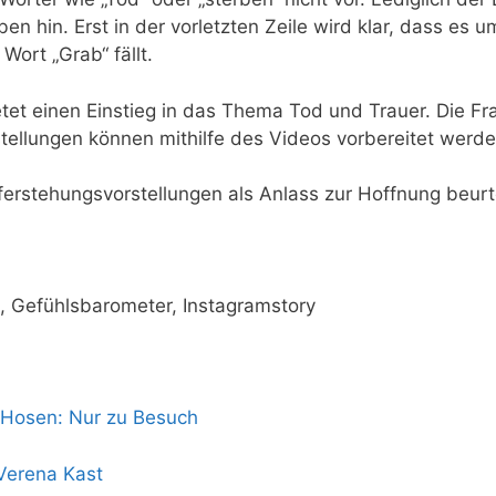
ben hin. Erst in der vor­letz­ten Zei­le wird klar, dass es
 Wort „Grab“ fällt.
bie­tet einen Ein­stieg in das The­ma Tod und Trau­er. Die
tel­lun­gen kön­nen mit­hil­fe des Vide­os vor­be­rei­tet werd
­er­ste­hungs­vor­stel­lun­gen als Anlass zur Hoff­nung beurt
se, Gefühls­ba­ro­me­ter, Instagramstory
 Hosen: Nur zu Besuch
Vere­na Kast