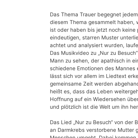
Das The­ma Trau­er begeg­net jedem 
die­sem The­ma gesam­melt haben, womö
ist oder haben bis jetzt noch kei­ne pe
ein­deu­ti­gen, star­ren Mus­ter unter
ach­tet und ana­ly­siert wur­den, lau­
Das Musik­vi­deo zu „Nur zu Besuch” 
Mann zu sehen, der apa­thisch in ein
schie­de­ne Emo­tio­nen des Man­nes e
lässt sich vor allem im Lied­text erke
gemein­sa­me Zeit wer­den abge­han­de
heißt es, dass das Leben wei­ter­geht
Hoff­nung auf ein Wie­der­se­hen übe
und plötz­lich ist die Welt um ihn he
Das Lied „Nur zu Besuch“ von der Ban
an Darm­krebs ver­stor­be­ne Mut­ter
Men­schen umgeht. Dabei kom­men Wör­