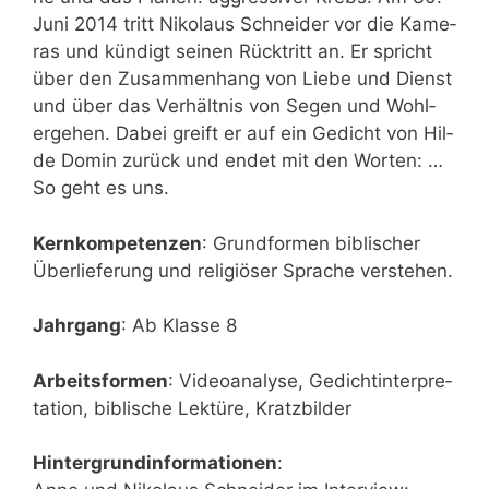
Juni 2014 tritt Niko­laus Schnei­der vor die Kame­
ras und kün­digt sei­nen Rück­tritt an.
Er spricht
über den Zusam­men­hang von Lie­be und Dienst
und über das Ver­hält­nis von Segen und Wohl­
erge­hen. Dabei greift er auf ein Gedicht von Hil­
de Domin zurück und endet mit den Wor­ten: …
So geht es uns.
Kern­kom­pe­ten­zen
: Grund­for­men bibli­scher
Über­lie­fe­rung und reli­giö­ser Spra­che verstehen.
Jahr­gang
: Ab Klas­se 8
Arbeits­for­men
: Video­ana­ly­se, Gedicht­in­ter­pre­
ta­ti­on, bibli­sche Lek­tü­re, Kratzbilder
Hin­ter­grund­in­for­ma­tio­nen
: