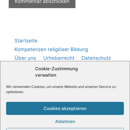
Startseite
Kompetenzen religiöser Bildung
Über uns
Urheberrecht
Datenschutz
Impressum
Cookie-Richtlinie (
)
EU
Cookie-Zustimmung
verwalten
Medienpädagogik — Praxis
Wir verwenden Cookies, um unsere Website und unseren Service zu
optimieren.
Religionspädagogische News
Cookies akzeptieren
Ablehnen