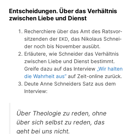
Entscheidungen. Über das Verhältnis
zwischen Liebe und Dienst
Recher­chie­re über das Amt des Rats­vor­
sit­zen­den der
, das Niko­laus Schnei­
EKD
der noch bis Novem­ber ausübt.
Erläu­te­re, wie Schnei­der das Ver­hält­nis
zwi­schen Lie­be und Dienst bestimmt.
Grei­fe dazu auf das Inter­view
„Wir hal­ten
die Wahr­heit aus”
auf Zeit-online zurück.
Deu­te Anne Schnei­ders Satz aus dem
Interview:
Über Theo­lo­gie zu reden, ohne
über sich selbst zu reden, das
geht bei uns nicht.