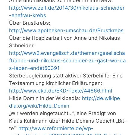
Anne und Niko­laus Schnei­der im Interview:
http://​www​.zeit​.de/​2​0​1​4​/​3​0​/​n​i​k​o​l​a​u​s​-​s​c​h​n​e​i​d​e​r​
-​e​h​e​f​r​a​u​-​k​r​ebs
Über Brustkrebs:
http://​www​.apo​the​ken​-umschau​.de/​B​r​u​s​t​k​r​ebs
Über die Hos­piz­ar­beit von Anne und Niko­laus
Schneider:
http://​www2​.evan​ge​lisch​.de/​t​h​e​m​e​n​/​g​e​s​e​l​l​s​c​h​a​
f​t​/​a​n​n​e​-​u​n​d​-​n​i​k​o​l​a​u​s​-​s​c​h​n​e​i​d​e​r​-​z​u​-​g​a​s​t​-​w​o​-​d​a​
s​-​l​e​b​e​n​-​e​n​d​e​t​5​0​391
Ster­be­be­glei­tung statt akti­ver Ster­be­hil­fe. Eine
Text­samm­lung kirch­li­cher Erklärungen:
http://​www​.ekd​.de/​E​K​D​-​T​e​x​t​e​/​4​4​6​6​6​.​h​tml
Hil­de Domin in der Wiki­pe­dia:
http://​de​.wiki​pe​
dia​.org/​w​i​k​i​/​H​i​l​d​e​_​D​o​min
„Wir wer­den ein­ge­taucht…”, eine Pre­digt von
Klaus Kuhl­mann über Hil­de Dom­ins Gedicht „Bit­
te”:
http://www.reformierte.de/wp-