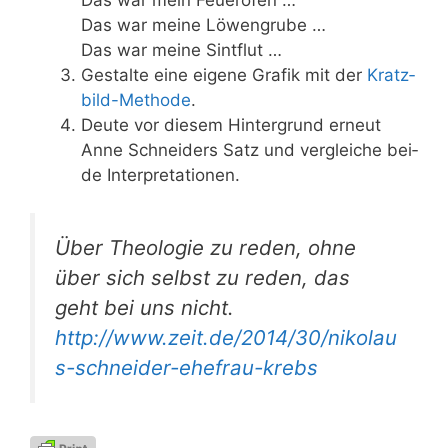
Das war mei­ne Löwengrube …
Das war mei­ne Sintflut …
Gestal­te eine eige­ne Gra­fik mit der
Kratz­
bild-Metho­de
.
Deu­te vor die­sem Hin­ter­grund erneut
Anne Schnei­ders Satz und ver­glei­che bei­
de Interpretationen.
Über Theo­lo­gie zu reden, ohne
über sich selbst zu reden, das
geht bei uns nicht.
http://​www​.zeit​.de/​2​0​1​4​/​3​0​/​n​i​k​o​l​a​u​
s​-​s​c​h​n​e​i​d​e​r​-​e​h​e​f​r​a​u​-​k​r​ebs