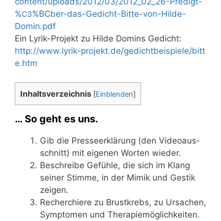
content/uploads/2012/03/2012_02_26-Predigt-
%
%BCber-das-Gedicht-Bitte-von-Hilde-
C3
Domin.pdf
Ein Lyrik-Pro­jekt zu Hil­de Dom­ins Gedicht:
http://​www​.lyrik​-pro​jekt​.de/​g​e​d​i​c​h​t​b​e​i​s​p​i​e​l​e​/​b​i​t​t​
e​.​htm
Inhalts­ver­zeich­nis
[
Einblenden
]
… So geht es uns.
Gib die Pres­se­er­klä­rung (den Video­aus­
schnitt) mit eige­nen Wor­ten wieder.
Beschrei­be Gefüh­le, die sich im Klang
sei­ner Stim­me, in der Mimik und Ges­tik
zeigen.
Recher­chie­re zu Brust­krebs, zu Ursa­chen,
Sym­pto­men und Therapiemöglichkeiten.