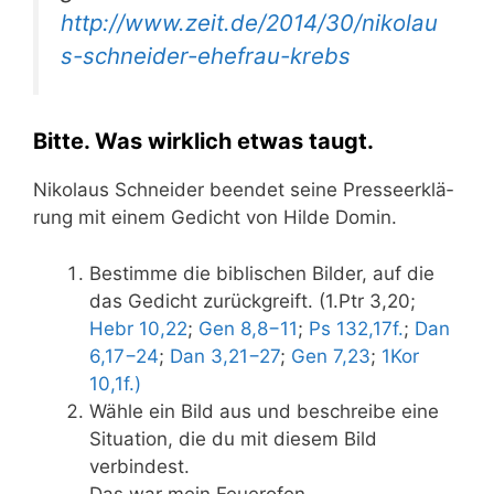
http://​www​.zeit​.de/​2​0​1​4​/​3​0​/​n​i​k​o​l​a​u​
s​-​s​c​h​n​e​i​d​e​r​-​e​h​e​f​r​a​u​-​k​r​ebs
Bitte. Was wirklich etwas taugt.
Niko­laus Schnei­der been­det sei­ne Pres­se­er­klä­
rung mit einem Gedicht von Hil­de Domin.
Bestim­me die bibli­schen Bil­der, auf die
das Gedicht zurück­greift. (1.Ptr 3,20;
Hebr 10,22
;
Gen 8,8−11
;
Ps 132,17f.
;
Dan
6,17−24
;
Dan 3,21−27
;
Gen 7,23
;
1Kor
10,1f.)
Wäh­le ein Bild aus und beschrei­be eine
Situa­ti­on, die du mit die­sem Bild
verbindest.
Das war mein Feuerofen …