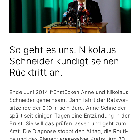
So geht es uns. Nikolaus
Schneider kündigt seinen
Rücktritt an.
Ende Juni 2014 früh­stü­cken Anne und Niko­laus
Schnei­der gemein­sam. Dann fährt der Rats­vor­
sit­zen­de der
in sein Büro. Anne Schnei­der
EKD
spürt seit eini­gen Tagen eine Ent­zün­dung in der
Brust. Sie will das prü­fen las­sen und geht zum
Arzt. Die Dia­gno­se stoppt den All­tag, die Rou­ti­
ne und das Pla­nen: aggres­si­ver Krebs. Am 30.