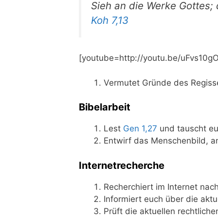
Sieh an die Wer­ke Got­te
Koh 7,13
[youtube=http://youtu.be/uFvs10g
Ver­mu­tet Grün­de des Regis­
Bibelarbeit
Lest
Gen 1,27
und tauscht euch
Ent­wirf das Men­schen­bild, an
Internetrecherche
Recher­chiert im Inter­net nach
Infor­miert euch über die aktu­e
Prüft die aktu­el­len recht­li­