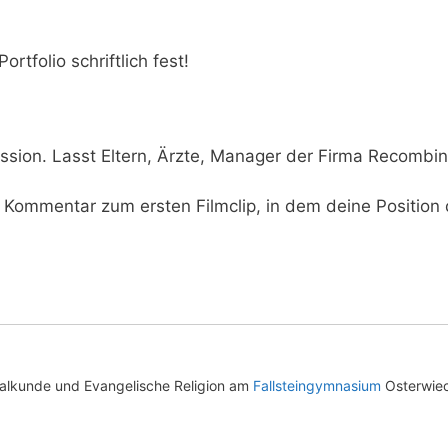
rt­fo­lio schrift­lich fest!
us­si­on. Lasst Eltern, Ärz­te, Mana­ger der Fir­ma Recom­bi
Kom­men­tar zum ers­ten Film­clip, in dem dei­ne Posi­ti­on 
ialkunde und Evangelische Religion am
Fallsteingymnasium
Osterwie