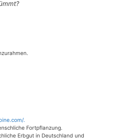
krümmt?
einzurahmen.
bi​ne​.com/.
mensch­li­che Fortpflanzung.
ch­li­che Erb­gut in Deutsch­land und