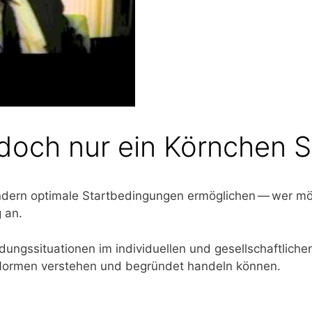
t doch nur ein Körnchen 
n­dern opti­ma­le Start­be­din­gun­gen ermög­li­chen — wer 
g an.
dungs­si­tua­tio­nen im indi­vi­du­el­len und gesell­schaft­li­
or­men ver­ste­hen und begrün­det han­deln können.