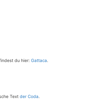
in­dest du hier:
Gat­ta­ca
.
­sche Text
der Coda
.