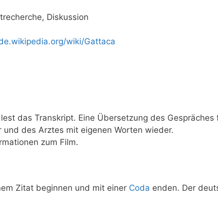
net­re­cher­che, Diskussion
e​.wiki​pe​dia​.org/​w​i​k​i​/​G​a​t​t​aca
est das Tran­skript. Eine Über­set­zung des Gesprä­ches f
er und des Arz­tes mit eige­nen Wor­ten wieder.
or­ma­tio­nen zum Film.
inem Zitat begin­nen und mit einer
Coda
enden. Der deut