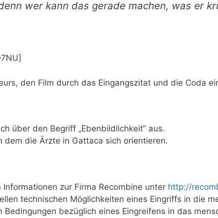
s; denn wer kann das gera­de machen, was er 
O7NU]
seurs, den Film durch das Ein­gangs­zi­tat und die Coda 
 über den Begriff „Eben­bild­lich­keit” aus.
 dem die Ärz­te in Gat­ta­ca sich orientieren.
 Infor­ma­tio­nen zur Fir­ma Recom­bi­ne unter
http://​recom​
l­len tech­ni­schen Mög­lich­kei­ten eines Ein­griffs in die 
chen Bedin­gun­gen bezüg­lich eines Ein­grei­fens in das mens