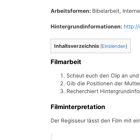
Arbeits­for­men:
Bibel­ar­beit, Inter­
Hin­ter­grund­in­for­ma­tio­nen:
http://​d
Inhalts­ver­zeich­nis
[
Einblenden
]
Filmarbeit
Schaut euch den Clip an und l
Gib die Posi­tio­nen der Mut­t
Recher­chiert Hin­ter­grund­in­f
Filminterpretation
Der Regis­seur lässt den Film mit e