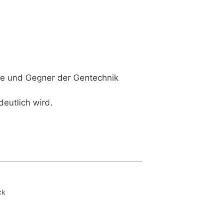
­ne und Geg­ner der Gen­tech­nik
deut­lich wird.
ck