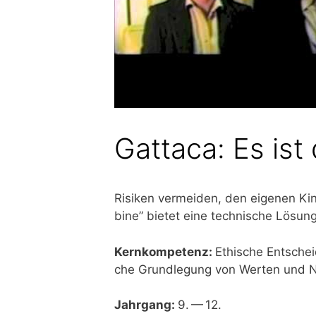
Gattaca: Es is
Risi­ken ver­mei­den, den eige­nen Ki
bi­ne” bie­tet eine tech­ni­sche Lösun
Kern­kom­pe­tenz:
Ethi­sche Ent­schei­
che Grund­le­gung von Wer­ten und N
Jahr­gang:
9. — 12.