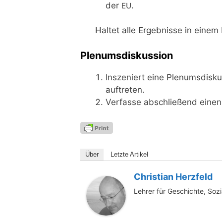
der
.
EU
Hal­tet alle Ergeb­nis­se in einem Po
Plenumsdiskussion
Insze­niert eine Ple­nums­dis­k
auftreten.
Ver­fas­se abschlie­ßend einen 
Über
Letz­te Artikel
Christian Herzfeld
Lehrer für Geschichte, Soz