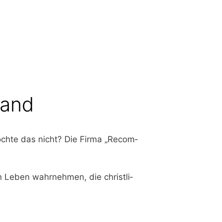
Sand
möch­te das nicht? Die Fir­ma „Recom­
chen Leben wahr­neh­men, die christ­li­