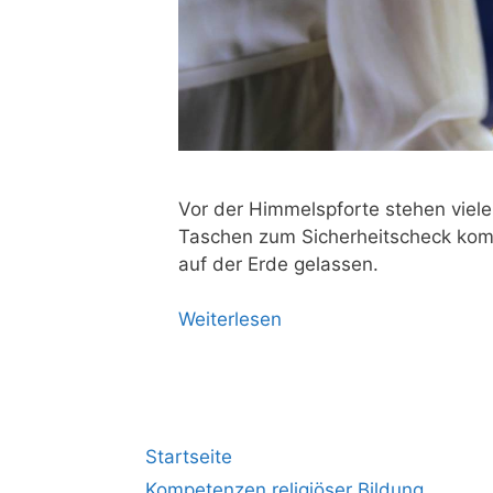
Vor der Him­mels­pfor­te ste­hen vie
Taschen zum Sicher­heits­check komm
auf der Erde gelassen.
Wei­ter­le­sen
Startseite
Kompetenzen religiöser Bildung