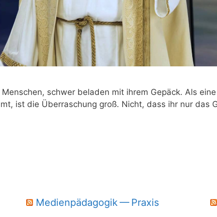
­le Men­schen, schwer bela­den mit ihrem Gepäck. Als eine
t, ist die Über­ra­schung groß. Nicht, dass ihr nur das G
Medienpädagogik — Praxis