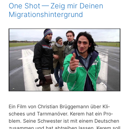
One Shot — Zeig mir Deinen
Migrationshintergrund
Ein Film von Chris­ti­an Brüg­ge­mann über Kli­
schees und Tarn­ma­nö­ver. Kerem hat ein Pro­
blem. Sei­ne Schwes­ter ist mit einem Deut­schen
zusam­men und hat abtrei­ben las­sen. Kerem soll