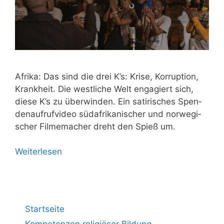
Afri­ka: Das sind die drei K’s: Kri­se, Kor­rup­ti­on,
Krank­heit. Die west­li­che Welt enga­giert sich,
die­se K’s zu über­win­den. Ein sati­ri­sches Spen­
den­auf­ruf­vi­deo süd­afri­ka­ni­scher und nor­we­gi­
scher Fil­me­ma­cher dreht den Spieß um.
Wei­ter­le­sen
Startseite