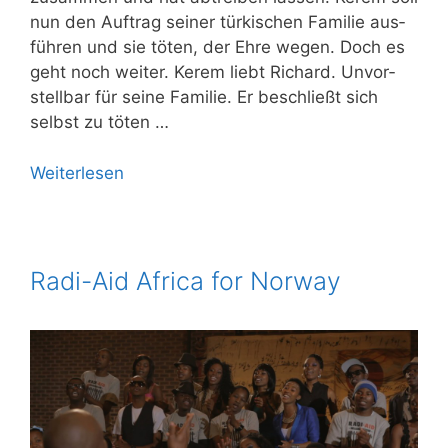
nun den Auf­trag sei­ner tür­ki­schen Fami­lie aus­
füh­ren und sie töten, der Ehre wegen. Doch es
geht noch wei­ter. Kerem liebt Richard. Unvor­
stell­bar für sei­ne Fami­lie. Er beschließt sich
selbst zu töten …
Wei­ter­le­sen
Radi-Aid Africa for Norway