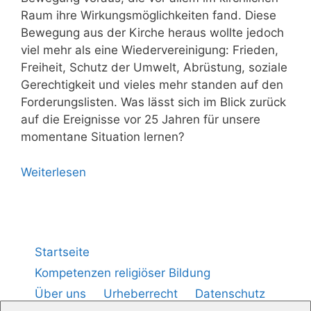
Raum ihre Wir­kungs­mög­lich­kei­ten fand. Die­se
Bewe­gung aus der Kir­che her­aus woll­te jedoch
viel mehr als eine Wie­der­ver­ei­ni­gung: Frie­den,
Frei­heit,
Schutz der Umwelt, Abrüs­tung, sozia­le
Gerech­tig­keit und vie­les mehr stan­den auf den
For­de­rungs­lis­ten. Was lässt sich im Blick zurück
auf die Ereig­nis­se vor 25 Jah­ren für unse­re
momen­ta­ne Situa­ti­on lernen?
Wei­ter­le­sen
Startseite
Kompetenzen religiöser Bildung
Über uns
Urheberrecht
Datenschutz