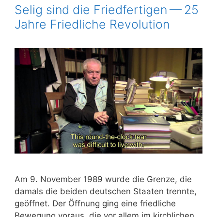
Selig sind die Friedfertigen — 25
Jahre Friedliche Revolution
Am 9. Novem­ber 1989 wur­de die Gren­ze, die
damals die bei­den deut­schen Staa­ten trenn­te,
geöff­net. Der Öff­nung ging eine fried­li­che
Bewe­gung vor­aus, die vor allem im kirch­li­chen