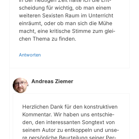
in der heu­ti­gen Zeit hal­te ich die Ent­
schei­dung für wich­tig, ob man einem
wei­te­ren Sexis­ten Raum im Unter­richt
ein­räumt, oder ob man sich die Mühe
macht, eine kri­ti­sche Stim­me zum glei­
chen The­ma zu finden.
Antworten
Andreas Ziemer
Herz­li­chen Dank für den kon­struk­ti­ven
Kom­men­tar. Wir haben uns ent­schie­
den, den inter­es­san­ten Song­text von
sei­nem Autor zu ent­kop­peln und unse­
re per­sön­li­che Beur­tei­lung sei­ner Per­