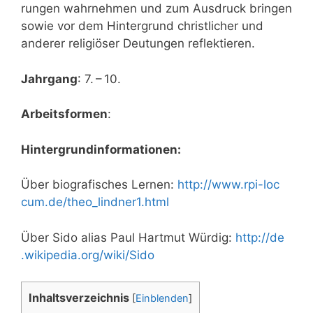
run­gen wahr­neh­men und zum Aus­druck brin­gen
sowie vor dem Hin­ter­grund christ­li­cher und
ande­rer reli­giö­ser Deu­tun­gen reflektieren.
Jahr­gang
: 7. – 10.
Arbeits­for­men
:
Hin­ter­grund­in­for­ma­tio­nen:
Über bio­gra­fi­sches Ler­nen:
http://​www​.rpi​-loc​
cum​.de/​t​h​e​o​_​l​i​n​d​n​e​r​1​.​h​tml
Über Sido ali­as Paul Hart­mut Wür­dig:
http://​de​
.wiki​pe​dia​.org/​w​i​k​i​/​S​ido
Inhalts­ver­zeich­nis
[
Einblenden
]