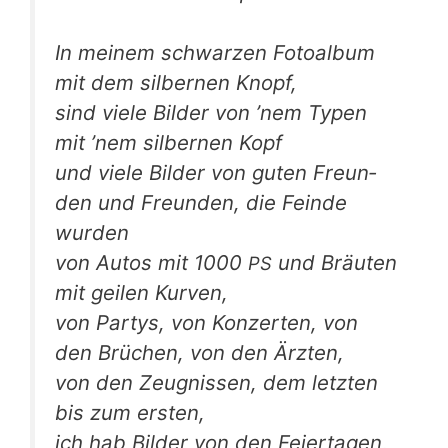
In mei­nem schwar­zen Foto­al­bum
mit dem sil­ber­nen Knopf,
sind vie­le Bil­der von ’nem Typen
mit ’nem sil­ber­nen Kopf
und vie­le Bil­der von guten Freun­
den und Freun­den, die Fein­de
wurden
von Autos mit 1000
und Bräu­ten
PS
mit gei­len Kurven,
von Par­tys, von Kon­zer­ten, von
den Brü­chen, von den Ärzten,
von den Zeug­nis­sen, dem letz­ten
bis zum ersten,
ich hab Bil­der von den Fei­er­ta­gen,