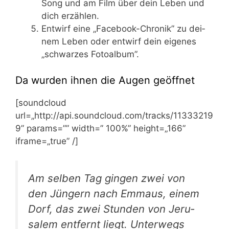
Song und am Film über dein Leben und
dich erzählen.
Ent­wirf eine „Face­book-Chro­nik” zu dei­
nem Leben oder ent­wirf dein eige­nes
„schwar­zes Fotoalbum”.
Da wurden ihnen die Augen geöffnet
[sound­cloud
url=„http://api.soundcloud.com/tracks/11333219
9” params=”” width=” 100%” height=„166”
iframe=„true” /​]
Am sel­ben Tag gin­gen zwei von
den Jün­gern nach Emma­us, einem
Dorf, das zwei Stun­den von Jeru­
sa­lem ent­fernt liegt. Unter­wegs