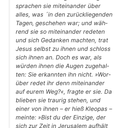
spra­chen sie mit­ein­an­der über
alles, was ´in den zurück­lie­gen­den
Tagen‚ gesche­hen war; und wäh­
rend sie so mit­ein­an­der rede­ten
und sich Gedan­ken mach­ten, trat
Jesus selbst zu ihnen und schloss
sich ihnen an. Doch es war, als
wür­den ihnen die Augen zuge­hal­
ten: Sie erkann­ten ihn nicht. »Wor­
über redet ihr denn mit­ein­an­der
auf eurem Weg?«, frag­te er sie. Da
blie­ben sie trau­rig ste­hen, und
einer von ihnen – er hieß Kleo­pas –
mein­te: »Bist du der Ein­zi­ge, der
sich zur Zeit in Jeru­sa­lem auf­hält