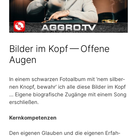
Bilder im Kopf — Offene
Augen
In einem schwar­zen Foto­al­bum mit ’nem sil­ber­
nen Knopf, bewahr’ ich alle die­se Bil­der im Kopf
… Eige­ne bio­gra­fi­sche Zugän­ge mit einem Song
erschließen.
Kern­kom­pe­ten­zen
Den eige­nen Glau­ben und die eige­nen Erfah­