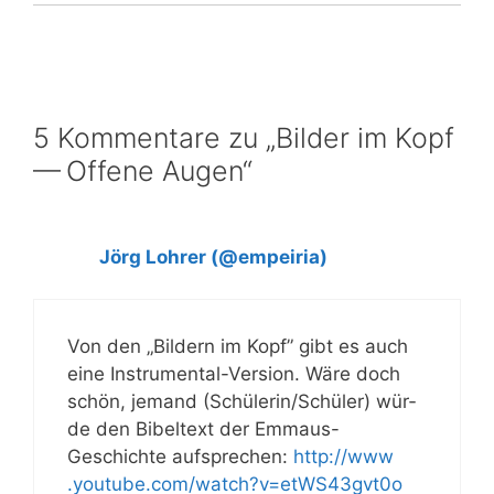
5 Kommentare zu „Bilder im Kopf
— Offene Augen“
Jörg Lohrer (@empeiria)
Von den „Bil­dern im Kopf” gibt es auch
eine Instru­men­tal-Ver­si­on. Wäre doch
schön, jemand (Schülerin/​Schüler) wür­
de den Bibel­text der Emma­us-
Geschich­te auf­spre­chen:
http://​www​
.you​tube​.com/​w​a​t​c​h​?​v​=​e​t​W​S​4​3​g​v​t0o