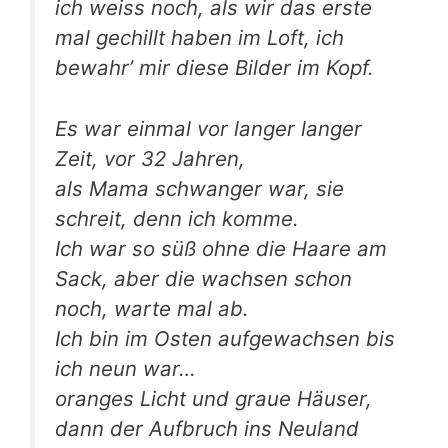
ich weiss noch, als wir das ers­te
mal gechillt haben im Loft, ich
bewahr’ mir die­se Bil­der im Kopf.
Es war ein­mal vor lan­ger lan­ger
Zeit, vor 32 Jahren,
als Mama schwan­ger war, sie
schreit, denn ich komme.
Ich war so süß ohne die Haa­re am
Sack, aber die wach­sen schon
noch, war­te mal ab.
Ich bin im Osten auf­ge­wach­sen bis
ich neun war…
oran­ges Licht und graue Häu­ser,
dann der Auf­bruch ins Neuland