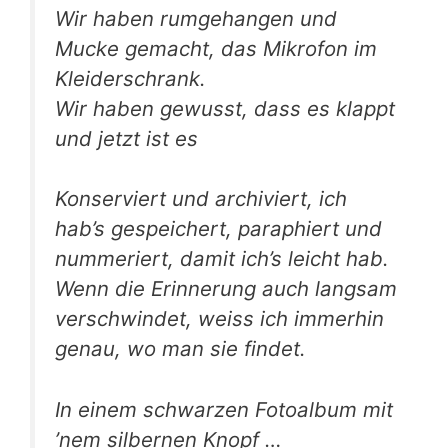
Wir haben rum­ge­han­gen und
Mucke gemacht, das Mikro­fon im
Kleiderschrank.
Wir haben gewusst, dass es klappt
und jetzt ist es
Kon­ser­viert und archi­viert, ich
hab’s gespei­chert, para­phiert und
num­me­riert, damit ich’s leicht hab.
Wenn die Erin­ne­rung auch lang­sam
ver­schwin­det, weiss ich immer­hin
genau, wo man sie findet.
In einem schwar­zen Foto­al­bum mit
’nem sil­ber­nen Knopf …