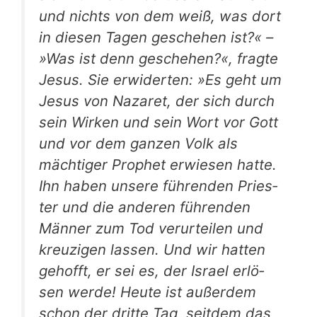
und nichts von dem weiß, was dort
in die­sen Tagen gesche­hen ist?« –
»Was ist denn gesche­hen?«, frag­te
Jesus. Sie erwi­der­ten: »Es geht um
Jesus von Naza­ret, der sich durch
sein Wir­ken und sein Wort vor Gott
und vor dem gan­zen Volk als
mäch­ti­ger Pro­phet erwie­sen hat­te.
Ihn haben unse­re füh­ren­den Pries­
ter und die ande­ren füh­ren­den
Män­ner zum Tod ver­ur­tei­len und
kreu­zi­gen las­sen. Und wir hat­ten
gehofft, er sei es, der Isra­el erlö­
sen wer­de! Heu­te ist außer­dem
schon der drit­te Tag, seit­dem das