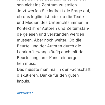
son nicht ins Zen­trum zu stellen.
Jetzt wer­fen Sie indi­rekt die Fra­ge auf,
ob das legi­tim ist oder ob die Tex­te
und Medi­en des Unter­richts immer im
Kon­text ihrer Autoren und Zeit­um­stän­
de gele­sen und ver­stan­den wer­den
müs­sen. Aber noch wei­ter: Ob die
Beur­tei­lung der Autoren durch die
Lehr­kraft zwangs­läu­fig auch mit der
Beur­tei­lung ihrer Kunst ein­her­ge­
hen muss.
Das müss­te man mal in der Fach­schaft
dis­ku­tie­ren. Dan­ke für den guten
Impuls.
Antworten