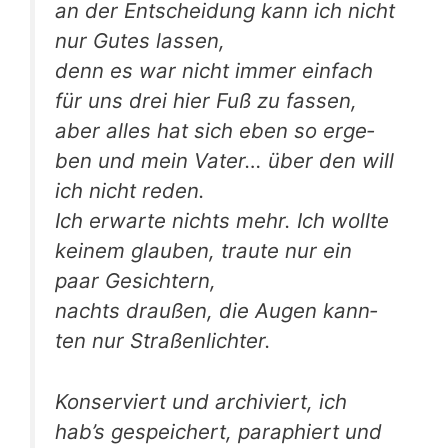
an der Ent­schei­dung kann ich nicht
nur Gutes lassen,
denn es war nicht immer ein­fach
für uns drei hier Fuß zu fassen,
aber alles hat sich eben so erge­
ben und mein Vater… über den will
ich nicht reden.
Ich erwar­te nichts mehr. Ich woll­te
kei­nem glau­ben, trau­te nur ein
paar Gesichtern,
nachts drau­ßen, die Augen kann­
ten nur Straßenlichter.
Kon­ser­viert und archi­viert, ich
hab’s gespei­chert, para­phiert und