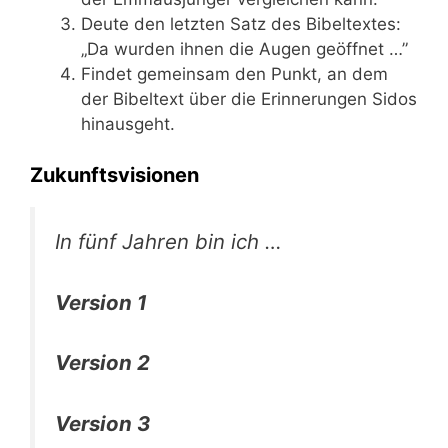
Deu­te den letz­ten Satz des Bibel­tex­tes:
„Da wur­den ihnen die Augen geöffnet …”
Fin­det gemein­sam den Punkt, an dem
der Bibel­text über die Erin­ne­run­gen Sidos
hinausgeht.
Zukunftsvisionen
In fünf Jah­ren bin ich …
Ver­si­on 1
Ver­si­on 2
Ver­si­on 3