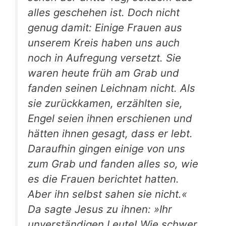
alles gesche­hen ist. Doch nicht
genug damit: Eini­ge Frau­en aus
unse­rem Kreis haben uns auch
noch in Auf­re­gung ver­setzt. Sie
waren heu­te früh am Grab und
fan­den sei­nen Leich­nam nicht. Als
sie zurück­ka­men, erzähl­ten sie,
Engel sei­en ihnen erschie­nen und
hät­ten ihnen gesagt, dass er lebt.
Dar­auf­hin gin­gen eini­ge von uns
zum Grab und fan­den alles so, wie
es die Frau­en berich­tet hat­ten.
Aber ihn selbst sahen sie nicht.«
Da sag­te Jesus zu ihnen: »Ihr
unver­stän­di­gen Leu­te! Wie schwer