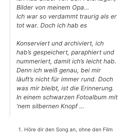
Bil­der von mei­nem Opa…
Ich war so ver­dammt trau­rig als er
tot war. Doch ich hab es
Kon­ser­viert und archi­viert, ich
hab’s gespei­chert, para­phiert und
num­me­riert, damit ich’s leicht hab.
Denn ich weiß genau, bei mir
läuft’s nicht für immer rund. Doch
was mir bleibt, ist die Erin­ne­rung.
In einem schwar­zen Foto­al­bum mit
’nem sil­ber­nen Knopf …
Höre dir den Song an, ohne den Film