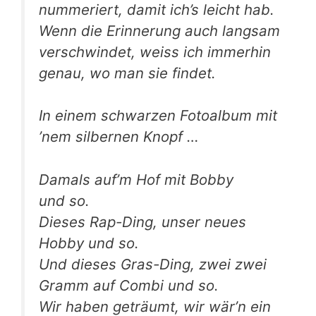
num­me­riert, damit ich’s leicht hab.
Wenn die Erin­ne­rung auch lang­sam
ver­schwin­det, weiss ich immer­hin
genau, wo man sie findet.
In einem schwar­zen Foto­al­bum mit
’nem sil­ber­nen Knopf …
Damals auf­’m Hof mit Bob­by
und so.
Die­ses Rap-Ding, unser neu­es
Hob­by und so.
Und die­ses Gras-Ding, zwei zwei
Gramm auf Com­bi und so.
Wir haben geträumt, wir wär’n ein