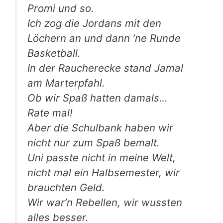
Pro­mi und so.
Ich zog die Jor­dans mit den
Löchern an und dann ’ne Run­de
Basketball.
In der Rau­cher­ecke stand Jamal
am Marterpfahl.
Ob wir Spaß hat­ten damals…
Rate mal!
Aber die Schul­bank haben wir
nicht nur zum Spaß bemalt.
Uni pass­te nicht in mei­ne Welt,
nicht mal ein Halb­se­mes­ter, wir
brauch­ten Geld.
Wir war’n Rebel­len, wir wuss­ten
alles besser.