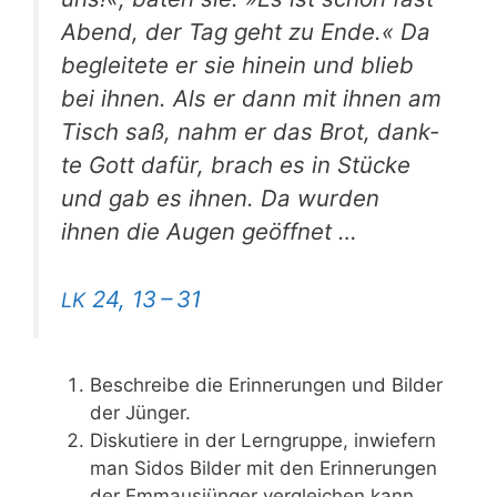
Abend, der Tag geht zu Ende.« Da
beglei­te­te er sie hin­ein und blieb
bei ihnen. Als er dann mit ihnen am
Tisch saß, nahm er das Brot, dank­
te Gott dafür, brach es in Stü­cke
und gab es ihnen. Da wur­den
ihnen die Augen geöffnet …
24, 13 – 31
LK
Beschrei­be die Erin­ne­run­gen und Bil­der
der Jünger.
Dis­ku­tie­re in der Lern­grup­pe, inwie­fern
man Sidos Bil­der mit den Erin­ne­run­gen
der Emma­us­jün­ger ver­glei­chen kann.