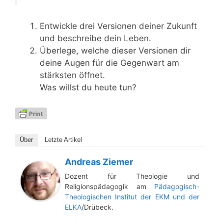
Ent­wick­le drei Ver­sio­nen dei­ner Zukunft
und beschrei­be dein Leben.
Über­le­ge, wel­che die­ser Ver­sio­nen dir
dei­ne Augen für die Gegen­wart am
stärks­ten öffnet.
Was willst du heu­te tun?
Über
Letz­te Artikel
Andreas Ziemer
Dozent für Theologie und
Religionspädagogik am
Pädagogisch-
Theologischen Institut der EKM und der
ELKA
/Drübeck.