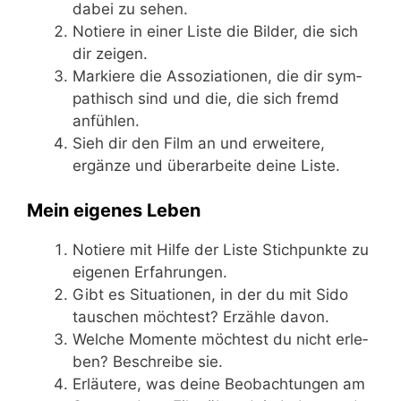
dabei zu sehen.
Notie­re in einer Lis­te die Bil­der, die sich
dir zeigen.
Mar­kie­re die Asso­zia­tio­nen, die dir sym­
pa­thisch sind und die, die sich fremd
anfühlen.
Sieh dir den Film an und erwei­te­re,
ergän­ze und über­ar­bei­te dei­ne Liste.
Mein eigenes Leben
Notie­re mit Hil­fe der Lis­te Stich­punk­te zu
eige­nen Erfahrungen.
Gibt es Situa­tio­nen, in der du mit Sido
tau­schen möch­test? Erzäh­le davon.
Wel­che Momen­te möch­test du nicht erle­
ben? Beschrei­be sie.
Erläu­te­re, was dei­ne Beob­ach­tun­gen am