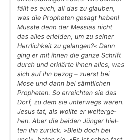
fällt es euch, all das zu glau­ben,
was die Pro­phe­ten gesagt haben!
Muss­te denn der Mes­si­as nicht
das alles erlei­den, um zu sei­ner
Herr­lich­keit zu gelan­gen?« Dann
ging er mit ihnen die gan­ze Schrift
durch und erklär­te ihnen alles, was
sich auf ihn bezog – zuerst bei
Mose und dann bei sämt­li­chen
Pro­phe­ten. So erreich­ten sie das
Dorf, zu dem sie unter­wegs waren.
Jesus tat, als woll­te er wei­ter­ge­
hen. Aber die bei­den Jün­ger hiel­
ten ihn zurück. »Bleib doch bei
uns!«, baten sie. »Es ist schon fast