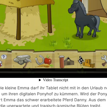
Die klei­ne Emma darf ihr Tablet nicht mit in den Urlaub 
 um ihren digi­ta­len Pony­hof zu küm­mern. Wird der Pony­
­liert Emma das schwer erar­bei­te­te Pferd Dan­ny. Aus dem G
die uner­war­te­te und tra­gisch-komi­sche Blü­ten treibt.