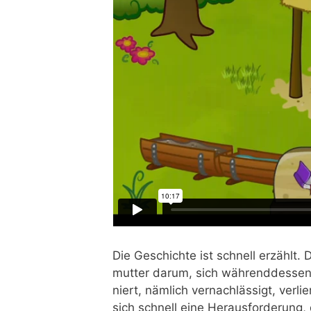
Die Geschich­te ist schnell erzählt. 
mutter dar­um, sich wäh­rend­des­sen
niert, näm­lich ver­nach­läs­sigt, ver
sich schnell eine Her­aus­for­de­rung, 