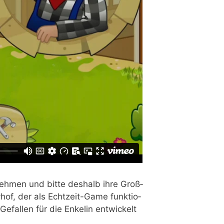
neh­men und bit­te des­halb ihre Groß­
hof, der als Echt­zeit-Game funk­tio­
efal­len für die Enke­lin ent­wi­ckelt