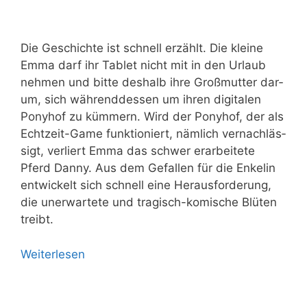
Die Geschich­te ist schnell erzählt. Die klei­ne
Emma darf ihr Tablet nicht mit in den Urlaub
neh­men und bit­te des­halb ihre Groß­mutter dar­
um, sich wäh­rend­des­sen um ihren digi­ta­len
Pony­hof zu küm­mern. Wird der Pony­hof, der als
Echt­zeit-Game funk­tio­niert, näm­lich ver­nach­läs­
sigt, ver­liert Emma das schwer erar­bei­te­te
Pferd Dan­ny. Aus dem Gefal­len für die Enke­lin
ent­wi­ckelt sich schnell eine Her­aus­for­de­rung,
die uner­war­te­te und tra­gisch-komi­sche Blü­ten
treibt.
Wei­ter­le­sen