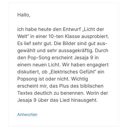
Hal­lo,
ich habe heu­te den Ent­wurf „Licht der
Welt” in einer 10-ten Klas­se aus­pro­biert.
Es lief sehr gut. Die Bil­der sind gut aus­
ge­wählt und sehr aus­sa­ge­kräf­tig. Durch
den Pop-Song erscheint Jesa­ja 9 in
einem neu­en Licht. Wir haben enga­giert
dis­ku­tiert, ob „Elek­tri­sches Gefühl” ein
Pop­song ist oder nicht. Wich­tig
erscheint mir, das Plus des bibli­schen
Tex­tes deut­lich zu benen­nen. Wor­in der
Jesa­ja 9 über das Lied hinausgeht.
Antworten