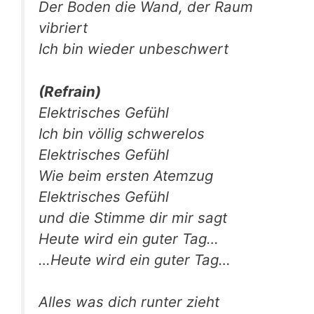
Der Boden die Wand, der Raum
vibriert
Ich bin wie­der unbeschwert
(Refrain)
Elek­tri­sches Gefühl
Ich bin völ­lig schwerelos
Elek­tri­sches Gefühl
Wie beim ers­ten Atemzug
Elek­tri­sches Gefühl
und die Stim­me dir mir sagt
Heu­te wird ein guter Tag…
…Heu­te wird ein guter Tag…
Alles was dich run­ter zieht