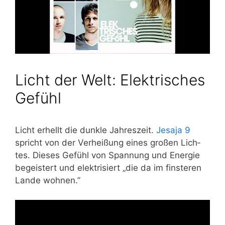
Licht der Welt: Elektrisches
Gefühl
Licht erhellt die dunk­le Jah­res­zeit.
Jesa­ja 9
spricht von der Ver­hei­ßung eines gro­ßen Lich­
tes. Die­ses Gefühl von Span­nung und Ener­gie
begeis­tert und elek­tri­siert „die da im fins­te­ren
Lan­de wohnen.”