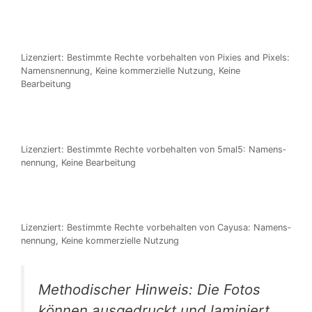
Lizen­ziert: Bestimm­te Rech­te vor­be­hal­ten von Pixies and Pixels:
Namens­nen­nung, Kei­ne kom­mer­zi­el­le Nut­zung, Kei­ne
Bearbeitung
Lizen­ziert: Bestimm­te Rech­te vor­be­hal­ten von 5mal5: Namens­
nen­nung, Kei­ne Bearbeitung
Lizen­ziert: Bestimm­te Rech­te vor­be­hal­ten von Cayu­sa: Namens­
nen­nung, Kei­ne kom­mer­zi­el­le Nutzung
Metho­di­scher Hin­weis: Die Fotos
kön­nen aus­ge­druckt und lami­niert