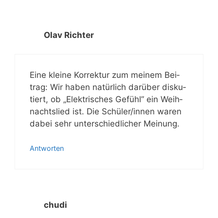
Olav Richter
Eine klei­ne Kor­rek­tur zum mei­nem Bei­
trag: Wir haben natür­lich dar­über dis­ku­
tiert, ob „Elek­tri­sches Gefühl” ein Weih­
nachts­lied ist. Die Schüler/​innen waren
dabei sehr unter­schied­li­cher Meinung.
Antworten
chudi