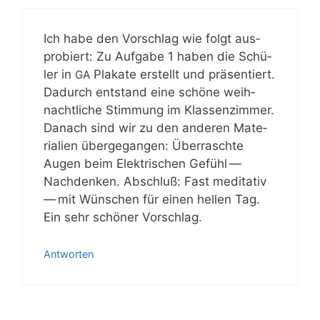
Ich habe den Vor­schlag wie folgt aus­
pro­biert: Zu Auf­ga­be 1 haben die Schü­
ler in
Pla­ka­te erstellt und prä­sen­tiert.
GA
Dadurch ent­stand eine schö­ne weih­
nacht­li­che Stim­mung im Klas­sen­zim­mer.
Danach sind wir zu den ande­ren Mate­
ria­li­en über­ge­gan­gen: Über­rasch­te
Augen beim Elek­tri­schen Gefühl —
Nach­den­ken. Abschluß: Fast medi­ta­tiv
— mit Wün­schen für einen hel­len Tag.
Ein sehr schö­ner Vorschlag.
Antworten