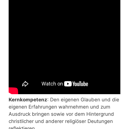
Kern­kom­pe­tenz
: Den eige­nen Glau­ben und die
eige­nen Erfah­run­gen wahr­neh­men und zum
Aus­druck brin­gen sowie vor dem Hin­ter­grund
christ­li­cher und ande­rer reli­giö­ser Deu­tun­gen
reflektieren.