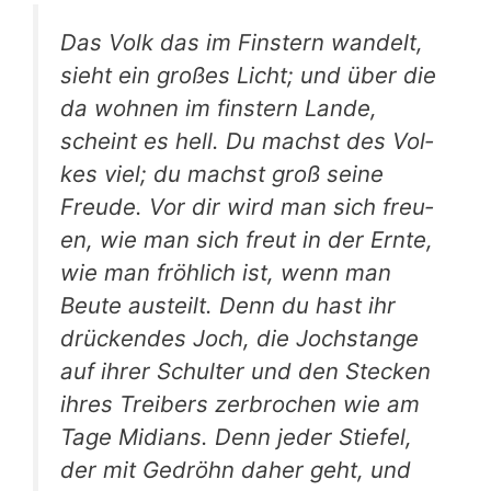
Das Volk das im Fins­tern wan­delt,
sieht ein gro­ßes Licht; und über die
da woh­nen im fins­tern Lan­de,
scheint es hell. Du machst des Vol­
kes viel; du machst groß sei­ne
Freu­de. Vor dir wird man sich freu­
en, wie man sich freut in der Ern­te,
wie man fröh­lich ist, wenn man
Beu­te aus­teilt. Denn du hast ihr
drü­cken­des Joch, die Joch­stan­ge
auf ihrer Schul­ter und den Ste­cken
ihres Trei­bers zer­bro­chen wie am
Tage Midi­ans. Denn jeder Stie­fel,
der mit Gedröhn daher geht, und