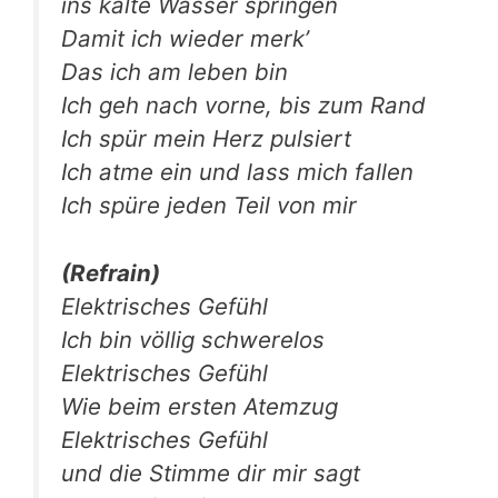
ins kal­te Was­ser springen
Damit ich wie­der merk’
Das ich am leben bin
Ich geh nach vor­ne, bis zum Rand
Ich spür mein Herz pulsiert
Ich atme ein und lass mich fallen
Ich spü­re jeden Teil von mir
(Refrain)
Elek­tri­sches Gefühl
Ich bin völ­lig schwerelos
Elek­tri­sches Gefühl
Wie beim ers­ten Atemzug
Elek­tri­sches Gefühl
und die Stim­me dir mir sagt