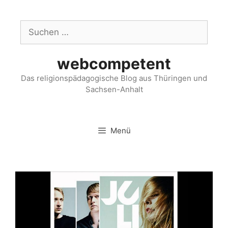
webcompetent
Das religionspädagogische Blog aus Thüringen und
Sachsen-Anhalt
Menü