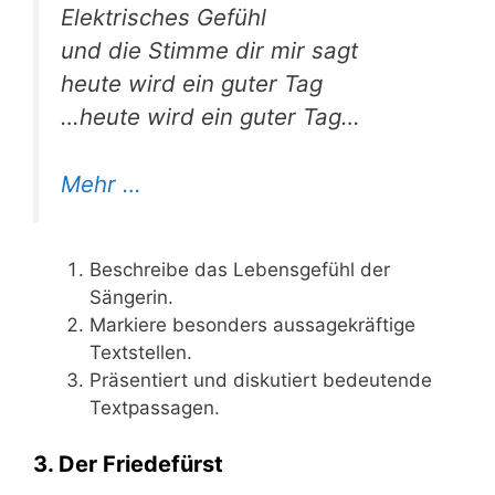
Elek­tri­sches Gefühl
und die Stim­me dir mir sagt
heu­te wird ein guter Tag
…heu­te wird ein guter Tag…
Mehr …
Beschrei­be das Lebens­ge­fühl der
Sängerin.
Mar­kie­re beson­ders aus­sa­ge­kräf­ti­ge
Textstellen.
Prä­sen­tiert und dis­ku­tiert bedeu­ten­de
Textpassagen.
3. Der Friedefürst