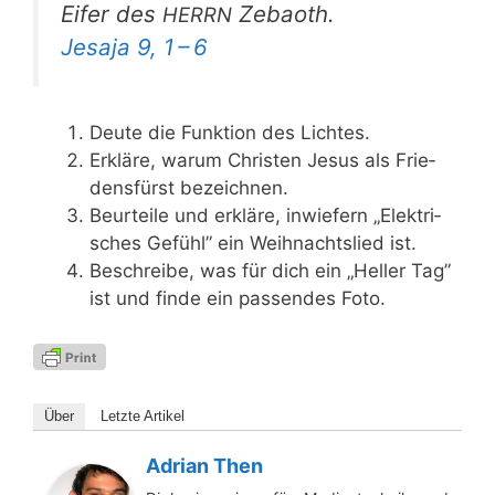
Eifer des
Zebaoth.
HERRN
Jesa­ja 9, 1 – 6
Deu­te die Funk­ti­on des Lichtes.
Erklä­re, war­um Chris­ten Jesus als Frie­
dens­fürst bezeichnen.
Beur­tei­le und erklä­re, inwie­fern „Elek­tri­
sches Gefühl” ein Weih­nachts­lied ist.
Beschrei­be, was für dich ein „Hel­ler Tag”
ist und fin­de ein pas­sen­des Foto.
Über
Letz­te Artikel
Adrian Then