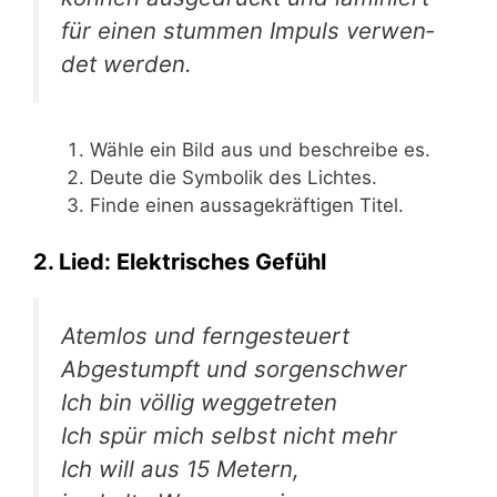
für einen stum­men Impuls ver­wen­
det werden.
Wäh­le ein Bild aus und beschrei­be es.
Deu­te die Sym­bo­lik des Lichtes.
Fin­de einen aus­sa­ge­kräf­ti­gen Titel.
2. Lied: Elektrisches Gefühl
Atem­los und ferngesteuert
Abge­stumpft und sorgenschwer
Ich bin völ­lig weggetreten
Ich spür mich selbst nicht mehr
Ich will aus 15 Metern,