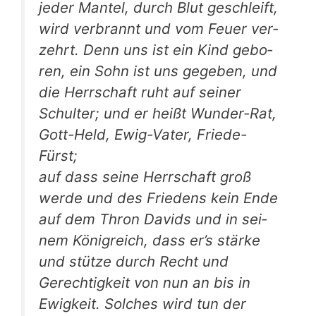
jeder Man­tel, durch Blut geschleift,
wird ver­brannt und vom Feu­er ver­
zehrt. Denn uns ist ein Kind gebo­
ren, ein Sohn ist uns gege­ben, und
die Herr­schaft ruht auf sei­ner
Schul­ter; und er heißt Wun­der-Rat,
Gott-Held, Ewig-Vater, Friede-
Fürst;
auf dass sei­ne Herr­schaft groß
wer­de und des Frie­dens kein Ende
auf dem Thron Davids und in sei­
nem König­reich, dass er’s stär­ke
und stüt­ze durch Recht und
Gerech­tig­keit von nun an bis in
Ewig­keit. Sol­ches wird tun der