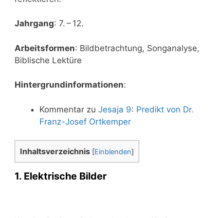
Jahr­gang
: 7. – 12.
Arbeits­for­men
: Bild­be­trach­tung, Song­ana­ly­se,
Bibli­sche Lektüre
Hin­ter­grund­in­for­ma­tio­nen
:
Kom­men­tar zu
Jesa­ja 9
:
Predikt von Dr.
Franz-Josef Ortkemper
Inhalts­ver­zeich­nis
[
Einblenden
]
1. Elektrische Bilder