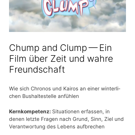
Chump and Clump — Ein
Film über Zeit und wahre
Freundschaft
Wie sich Chro­nos und Kai­ros an einer win­ter­li­
chen Bus­hal­te­stel­le anfühlen
Kern­kom­pe­tenz:
Situa­tio­nen erfas­sen, in
denen letz­te Fra­gen nach Grund, Sinn, Ziel und
Ver­ant­wor­tung des Lebens aufbrechen