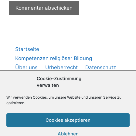
Startseite
Kompetenzen religiöser Bildung
Über uns
Urheberrecht
Datenschutz
Impressum
Cookie-Richtlinie (
)
EU
Cookie-Zustimmung
verwalten
Medienpädagogik — Praxis
Wir verwenden Cookies, um unsere Website und unseren Service zu
optimieren.
Religionspädagogische News
Cookies akzeptieren
Ablehnen