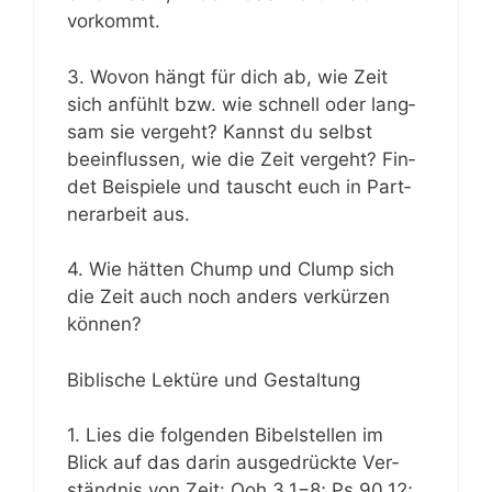
vorkommt.
3. Wovon hängt für dich ab, wie Zeit
sich anfühlt bzw. wie schnell oder lang­
sam sie ver­geht? Kannst du selbst
beein­flus­sen, wie die Zeit ver­geht? Fin­
det Bei­spie­le und tauscht euch in Part­
ner­ar­beit aus.
4. Wie hät­ten Chump und Clump sich
die Zeit auch noch anders ver­kür­zen
können?
Bibli­sche Lek­tü­re und Gestaltung
1. Lies die fol­gen­den Bibel­stel­len im
Blick auf das dar­in aus­ge­drück­te Ver­
ständ­nis von Zeit: Qoh 3,1−8; Ps 90,12;