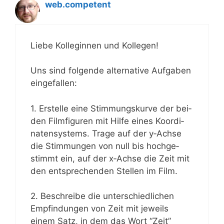
web.competent
Lie­be Kol­le­gin­nen und Kollegen!
Uns sind fol­gen­de alter­na­ti­ve Auf­ga­ben
eingefallen:
1. Erstel­le eine Stim­mungs­kur­ve der bei­
den Film­fi­gu­ren mit Hil­fe eines Koor­di­
na­ten­sys­tems. Tra­ge auf der y‑Achse
die Stim­mun­gen von null bis hoch­ge­
stimmt ein, auf der x‑Achse die Zeit mit
den ent­spre­chen­den Stel­len im Film.
2. Beschrei­be die unter­schied­li­chen
Emp­fin­dun­gen von Zeit mit jeweils
einem Satz, in dem das Wort “Zeit”