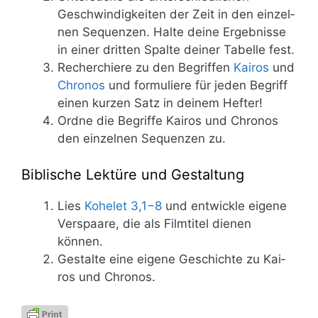
Geschwin­dig­kei­ten der Zeit in den ein­zel­
nen Sequen­zen. Hal­te dei­ne Ergeb­nis­se
in einer drit­ten Spal­te dei­ner Tabel­le fest.
Recher­chie­re zu den Begrif­fen
Kai­ros
und
Chro­nos
und for­mu­lie­re für jeden Begriff
einen kur­zen Satz in dei­nem Hefter!
Ord­ne die Begrif­fe Kai­ros und Chro­nos
den ein­zel­nen Sequen­zen zu.
Biblische Lektüre und Gestaltung
Lies
Kohe­let 3,1−8
und ent­wick­le eige­ne
Vers­paa­re, die als Film­ti­tel die­nen
können.
Gestal­te eine eige­ne Geschich­te zu Kai­
ros und Chronos.