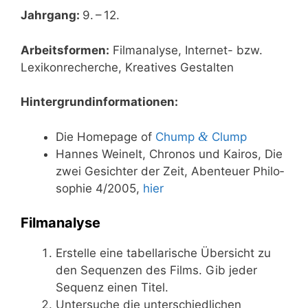
Jahr­gang:
9. – 12.
Arbeits­for­men:
Film­ana­ly­se, Inter­net- bzw.
Lexi­kon­re­cher­che, Krea­ti­ves Gestalten
Hin­ter­grund­in­for­ma­tio­nen:
&
Die Home­page of
Chump
Clump
Han­nes Wei­nelt, Chro­nos und Kai­ros, Die
zwei Gesich­ter der Zeit, Aben­teu­er Phi­lo­
so­phie 4/​2005,
hier
Filmanalyse
Erstel­le eine tabel­la­ri­sche Über­sicht zu
den Sequen­zen des Films. Gib jeder
Sequenz einen Titel.
Unter­su­che die unter­schied­li­chen