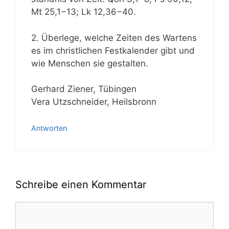
Mt 25,1−13; Lk 12,36−40.
2. Über­le­ge, wel­che Zei­ten des War­tens
es im christ­li­chen Fest­ka­len­der gibt und
wie Men­schen sie gestalten.
Ger­hard Zie­ner, Tübingen
Vera Utz­schnei­der, Heilsbronn
Antworten
Schreibe einen Kommentar