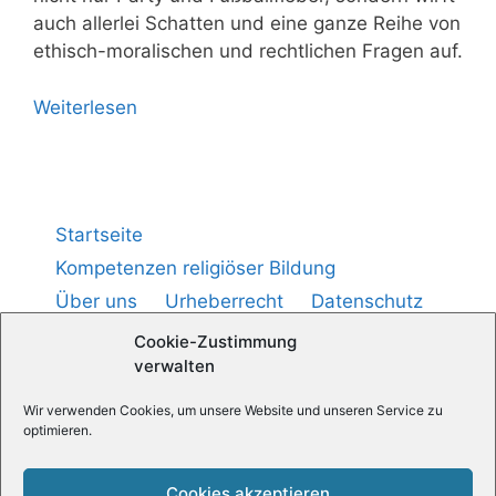
auch aller­lei Schat­ten und eine gan­ze Rei­he von
ethisch-mora­li­schen und recht­li­chen Fra­gen auf.
Wei­ter­le­sen
Startseite
Kompetenzen religiöser Bildung
Über uns
Urheberrecht
Datenschutz
Impressum
Cookie-Richtlinie (
)
EU
Cookie-Zustimmung
verwalten
Medienpädagogik — Praxis
Wir verwenden Cookies, um unsere Website und unseren Service zu
optimieren.
Religionspädagogische News
Cookies akzeptieren