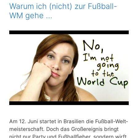
Warum ich (nicht) zur Fußball-
WM gehe …
Am 12. Juni star­tet in Bra­si­li­en die Fuß­ball-Welt­
meis­ter­schaft. Doch das Groß­ereig­nis bringt
nicht nur Par­ty und Fuß­ball­fie­ber, son­dern wirft