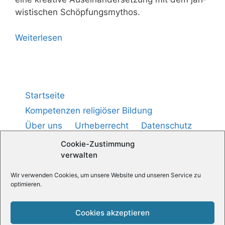
wis­ti­schen Schöpfungsmythos.
Wei­ter­le­sen
Startseite
Kompetenzen religiöser Bildung
Über uns
Urheberrecht
Datenschutz
Impressum
Cookie-Richtlinie (
)
EU
Cookie-Zustimmung
verwalten
Medienpädagogik — Praxis
Wir verwenden Cookies, um unsere Website und unseren Service zu
optimieren.
Religionspädagogische News
Cookies akzeptieren