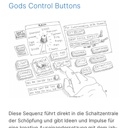
Gods Control Buttons
Die­se Sequenz führt direkt in die Schalt­zen­tra­le
der Schöp­fung und gibt Ideen und Impul­se für
eine krea­ti­ve Aus­ein­an­der­set­zung mit dem jah­