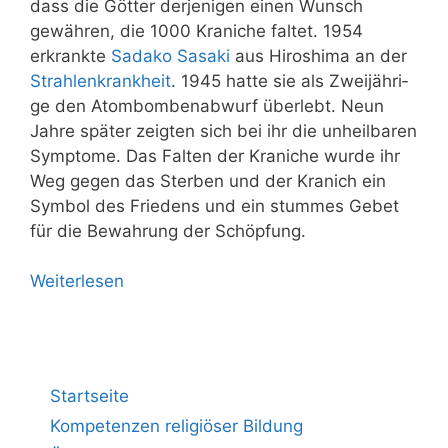
dass die Göt­ter der­je­ni­gen einen Wunsch
gewäh­ren, die 1000 Kra­ni­che fal­tet. 1954
erkrank­te
Sad­ako Sasa­ki
aus Hiro­shi­ma an der
Strah­len­krank­heit
. 1945 hat­te sie als Zwei­jäh­ri­
ge den Atom­bom­ben­ab­wurf über­lebt. Neun
Jah­re spä­ter zeig­ten sich bei ihr die unheil­ba­ren
Sym­pto­me. Das Fal­ten der Kra­ni­che wur­de ihr
Weg gegen das Ster­ben und der Kra­nich ein
Sym­bol des Frie­dens und ein stum­mes Gebet
für die Bewah­rung der Schöpfung.
Wei­ter­le­sen
Startseite
Kompetenzen religiöser Bildung