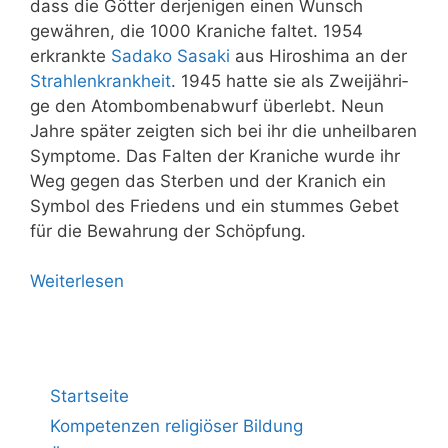
dass die Göt­ter der­je­ni­gen einen Wunsch
gewäh­ren, die 1000 Kra­ni­che fal­tet. 1954
erkrank­te
Sad­ako Sasa­ki
aus Hiro­shi­ma an der
Strah­len­krank­heit
. 1945 hat­te sie als Zwei­jäh­ri­
ge den Atom­bom­ben­ab­wurf über­lebt. Neun
Jah­re spä­ter zeig­ten sich bei ihr die unheil­ba­ren
Sym­pto­me. Das Fal­ten der Kra­ni­che wur­de ihr
Weg gegen das Ster­ben und der Kra­nich ein
Sym­bol des Frie­dens und ein stum­mes Gebet
für die Bewah­rung der Schöpfung.
Wei­ter­le­sen
Startseite
Kompetenzen religiöser Bildung