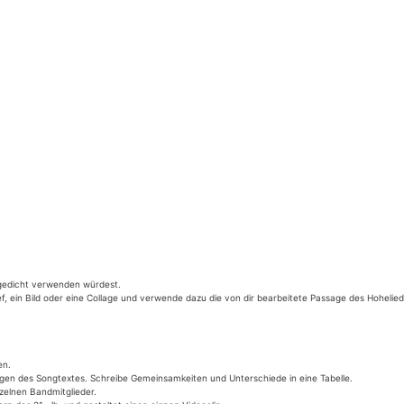
­ge­dicht ver­wen­den würdest.
­brief, ein Bild oder eine Col­la­ge und ver­wen­de dazu die von dir bear­bei­te­te Pas­sa­ge des Hohelie
en.
sa­gen des Song­tex­tes. Schrei­be Gemein­sam­kei­ten und Unter­schie­de in eine Tabelle.
n­zel­nen Bandmitglieder.