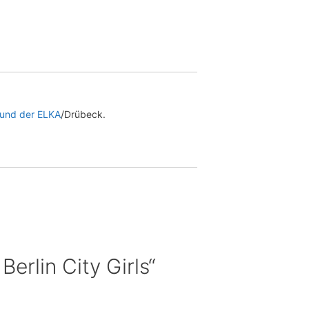
 und der ELKA
/Drübeck.
ar zu „Das Lied der Lieder — שיר השירים — Berlin City Girls“