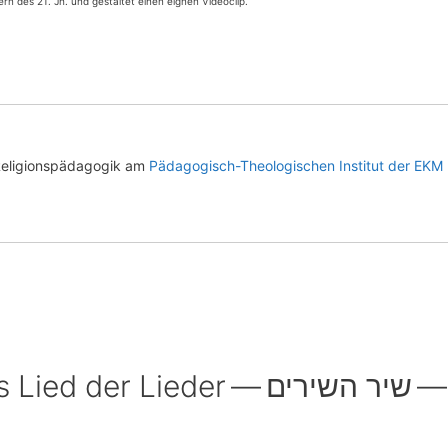
rn des 21. Jh. und gestal­tet einen eig­nen Videoclip.
Religionspädagogik am
Pädagogisch-Theologischen Institut der EKM
1 Komment