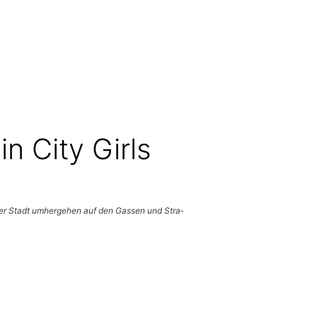
 — שיר השירים — Berlin City Girls
n der Stadt umher­ge­hen auf den Gas­sen und Stra­