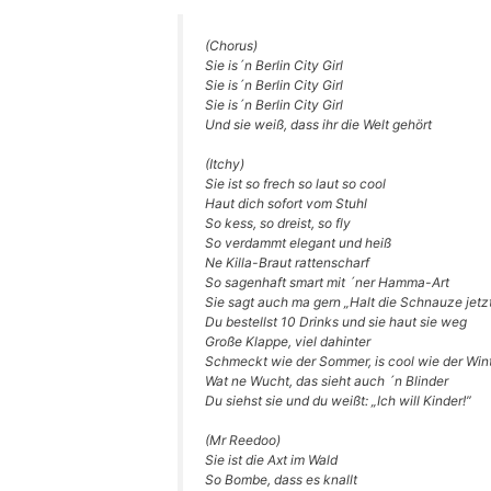
(Cho­rus)
Sie is´n Ber­lin City Girl
Sie is´n Ber­lin City Girl
Sie is´n Ber­lin City Girl
Und sie weiß, dass ihr die Welt gehört
(Itchy)
Sie ist so frech so laut so cool
Haut dich sofort vom Stuhl
So kess, so dreist, so fly
So ver­dammt ele­gant und heiß
Ne Kil­la-Braut rattenscharf
So sagen­haft smart mit ´ner Hamma-Art
Sie sagt auch ma gern „Halt die Schnau­ze jetzt
Du bestellst 10 Drinks und sie haut sie weg
Gro­ße Klap­pe, viel dahinter
Schmeckt wie der Som­mer, is cool wie der Win
Wat ne Wucht, das sieht auch ´n Blinder
Du siehst sie und du weißt: „Ich will Kinder!”
(Mr Ree­doo)
Sie ist die Axt im Wald
So Bom­be, dass es knallt