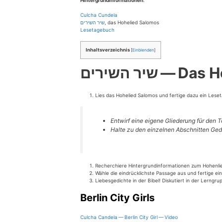
Hin­ter­grund­in­for­ma­tio­nen
:
Cul­cha Cundela
שיר השירים
, das Hohe­lied Salomos
Lese­ta­ge­buch
Inhalts­ver­zeich­nis
[
Einblenden
]
שיר השירים 
Lies das Hohe­lied Salo­mos und fer­ti­ge dazu ein Lese­
Ent­wirf eine eige­ne Glie­de­rung für den 
Hal­te zu den ein­zel­nen Abschnit­ten Ge
Recher­chie­re Hin­ter­grund­in­for­ma­tio­nen zum Hohen­
Wäh­le die ein­drück­lichs­te Pas­sa­ge aus und fer­ti­ge 
Lie­bes­ge­dich­te in der Bibel! Dis­ku­tiert in der Lern­
Berlin City Girls
Cul­cha Can­de­la — Ber­lin City Girl — Video