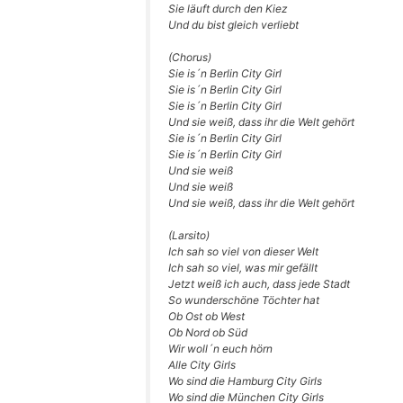
Sie läuft durch den Kiez
Und du bist gleich verliebt
(Cho­rus)
Sie is´n Ber­lin City Girl
Sie is´n Ber­lin City Girl
Sie is´n Ber­lin City Girl
Und sie weiß, dass ihr die Welt gehört
Sie is´n Ber­lin City Girl
Sie is´n Ber­lin City Girl
Und sie weiß
Und sie weiß
Und sie weiß, dass ihr die Welt gehört
(Lar­si­to)
Ich sah so viel von die­ser Welt
Ich sah so viel, was mir gefällt
Jetzt weiß ich auch, dass jede Stadt
So wun­der­schö­ne Töch­ter hat
Ob Ost ob West
Ob Nord ob Süd
Wir woll´n euch hörn
Alle City Girls
Wo sind die Ham­burg City Girls
Wo sind die Mün­chen City Girls