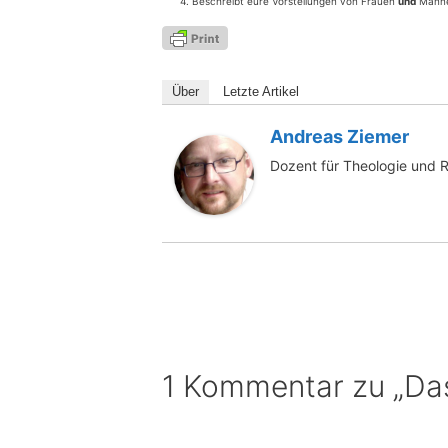
Beschreibt eure Vor­stel­lun­gen von Frau­en
und
Män­ne
Über
Letz­te Artikel
Andreas Ziemer
Dozent für Theologie und 