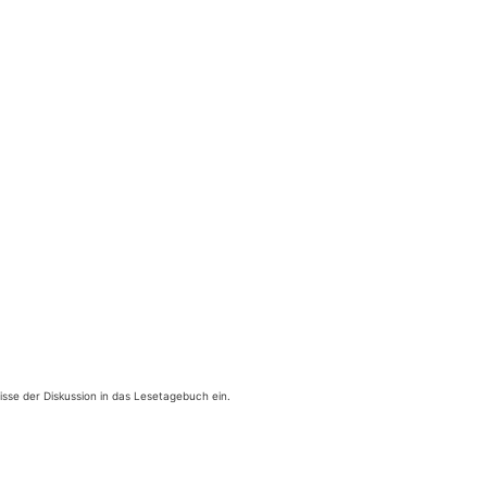
­se der Dis­kus­si­on in das Lese­ta­ge­buch ein.