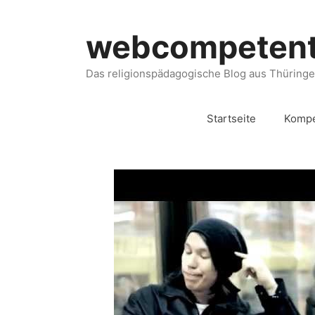
webcompeten
Das religionspädagogische Blog aus Thüring
Startseite
Kompe