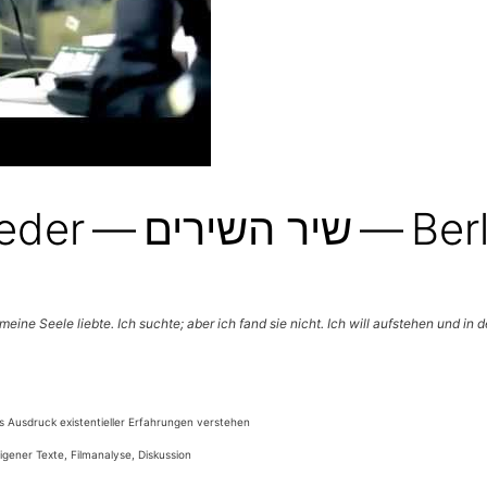
Das Lied der Lieder
i­ne See­le lieb­te. Ich such­te; aber ich fand sie nicht. Ich will auf­ste­hen und i
ls Aus­druck exis­ten­ti­el­ler Erfah­run­gen verstehen
ge­ner Tex­te, Film­ana­ly­se, Diskussion