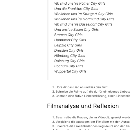
Wo sind uns´re Köl­ner City Girls
Und die Frank­furt City Girls
Wir lie­ben uns´re Stutt­gart City Girls
Wir lie­ben uns´re Dort­mund City Girls
Wo sind uns´re Düs­sel­dorf City Girls
Und uns´re Essen City Girls
Bre­men City Girls
Han­no­ver City Girls
Leip­zig City Girls
Dres­den City Girls
Nürn­berg City Girls
Duis­burg City Girls
Bochum City Girls
Wup­per­tal City Girls
Höre dir das Lied an und lies den Text.
Schrei­be die Rei­me auf, die du für ein eige­nes Lie­bes
Gestal­te eine fik­ti­ve Lie­bes­er­klä­rung, einen Lie­bes
Filmanalyse und Reflexion
Beschrei­be die Frau­en, die im Video­clip gezeigt werd
Ver­glei­che die Aus­sa­gen der Film­bil­der mit den Aus­
Erläu­te­re die Frau­en­bil­der des Regis­seurs und der ei