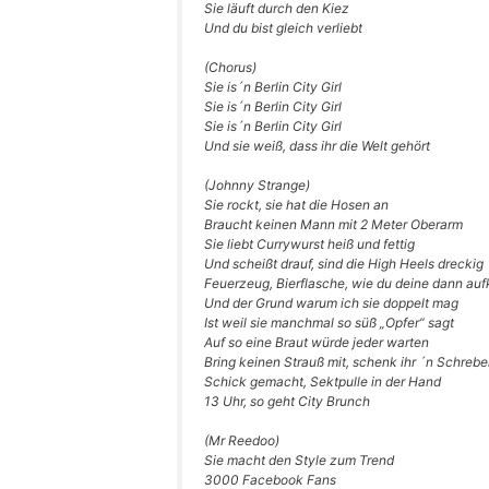
Sie läuft durch den Kiez
Und du bist gleich verliebt
(Cho­rus)
Sie is´n Ber­lin City Girl
Sie is´n Ber­lin City Girl
Sie is´n Ber­lin City Girl
Und sie weiß, dass ihr die Welt gehört
(John­ny Strange)
Sie rockt, sie hat die Hosen an
Braucht kei­nen Mann mit 2 Meter Oberarm
Sie liebt Cur­ry­wurst heiß und fettig
Und scheißt drauf, sind die High Heels dreckig
Feu­er­zeug, Bier­fla­sche, wie du dei­ne dann auf­
Und der Grund war­um ich sie dop­pelt mag
Ist weil sie manch­mal so süß „Opfer” sagt
Auf so eine Braut wür­de jeder warten
Bring kei­nen Strauß mit, schenk ihr ´n Schreb
Schick gemacht, Sekt­pul­le in der Hand
13 Uhr, so geht City Brunch
(Mr Ree­doo)
Sie macht den Style zum Trend
3000 Face­book Fans