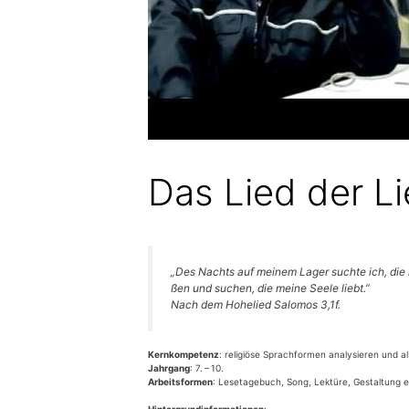
„Des Nachts auf mei­nem Lager such­te ich, die me
ßen und suchen, die mei­ne See­le liebt.”
Nach dem Hohe­lied Salo­mos 3,1f.
Kern­kom­pe­tenz
: reli­giö­se Sprach­for­men ana­ly­sie­ren und a
Jahr­gang
: 7. – 10.
Arbeits­for­men
: Lese­ta­ge­buch, Song, Lek­tü­re, Gestal­tung ei