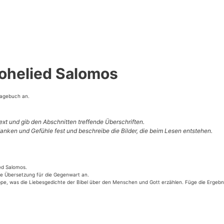
— Das Hohelied Salomos
ta­ge­buch an.
Text und gib den Abschnit­ten tref­fen­de Überschriften.
dan­ken und Gefüh­le fest und beschrei­be die Bil­der, die beim Lesen entstehen.
lied Salomos.
eine Über­set­zung für die Gegen­wart an.
grup­pe, was die Lie­bes­ge­dich­te der Bibel über den Men­schen und Gott erzäh­len. Füge die Ergeb­nis