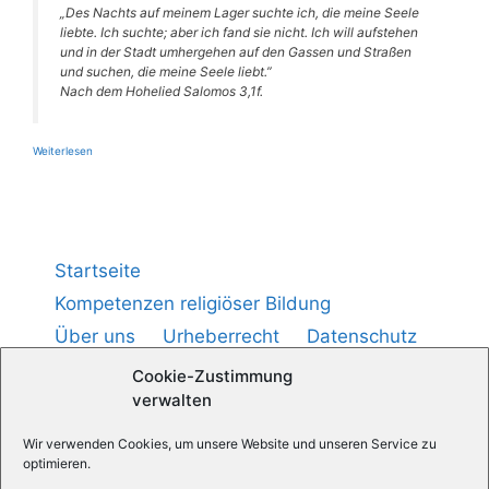
„Des Nachts auf mei­nem Lager such­te ich, die mei­ne See­le
lieb­te. Ich such­te; aber ich fand sie nicht. Ich will auf­ste­hen
und in der Stadt umher­ge­hen auf den Gas­sen und Stra­ßen
und suchen, die mei­ne See­le liebt.”
Nach dem Hohe­lied Salo­mos 3,1f.
Wei­ter­le­sen
Startseite
Kompetenzen religiöser Bildung
Über uns
Urheberrecht
Datenschutz
Impressum
Cookie-Richtlinie (
)
EU
Cookie-Zustimmung
verwalten
Wir verwenden Cookies, um unsere Website und unseren Service zu
Medienpädagogik — Praxis
optimieren.