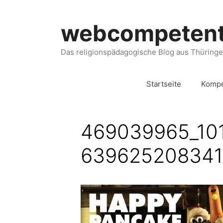
webcompeten
Das religionspädagogische Blog aus Thüring
Startseite
Kompe
469039965_​10
639625208341