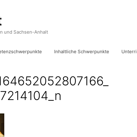
t
en und Sachsen-Anhalt
tenzschwerpunkte
Inhaltliche Schwerpunkte
Unterr
164652052807166_​
7214104_​n