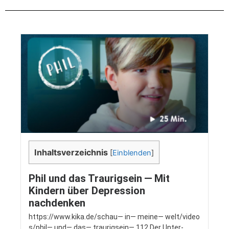
Inhalts­ver­zeich­nis
[
Einblenden
]
Phil und das Traurigsein — Mit
Kindern über Depression
nachdenken
https://​www​.kika​.de/​s​c​h​a​u​— i​n​— m​e​i​n​e​— w​e​l​t​/​v​i​d​e​o​
s​/​p​h​i​l​— u​n​d​— d​a​s​— t​r​a​u​r​i​g​s​e​i​n​— 112 Der Unter­