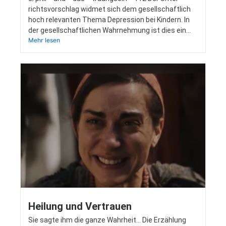
richts­vor­schlag wid­met sich dem gesell­schaft­lich
hoch rele­van­ten The­ma Depres­si­on bei Kin­dern. In
der gesell­schaft­li­chen Wahr­neh­mung ist dies ein…
Mehr lesen
Heilung und Vertrauen
Sie sag­te ihm die gan­ze Wahr­heit… Die Erzäh­lung