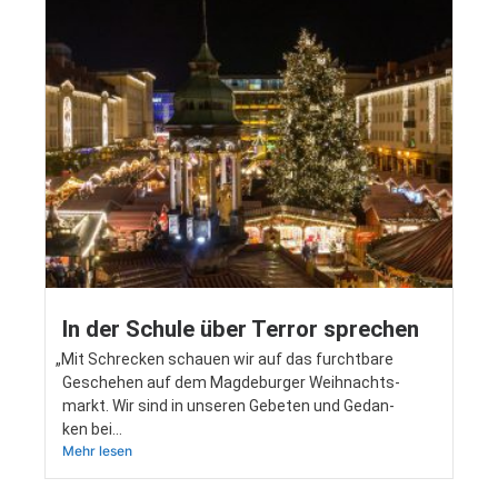
In der Schule über Terror sprechen
„
Mit Schre­cken schau­en wir auf das furcht­ba­re
Gesche­hen auf dem Mag­de­bur­ger Weih­nachts­
markt. Wir sind in unse­ren Gebe­ten und Gedan­
ken bei…
Mehr lesen