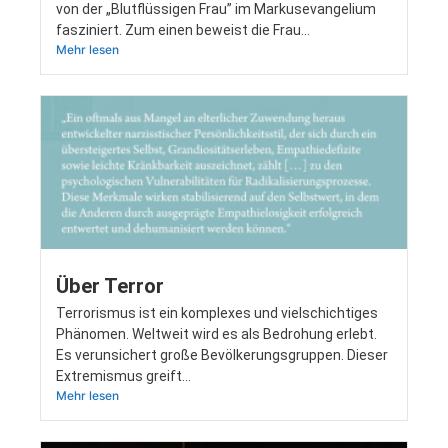
von der „Blut­flüs­si­gen Frau” im Mar­kus­evan­ge­li­um
fas­zi­niert. Zum einen beweist die Frau…
Mehr lesen
Über Terror
Ter­ro­ris­mus ist ein kom­ple­xes und viel­schich­ti­ges
Phä­no­men. Welt­weit wird es als Bedro­hung erlebt.
Es ver­un­si­chert gro­ße Bevöl­ke­rungs­grup­pen. Die­ser
Extre­mis­mus greift…
Mehr lesen