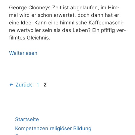
Geor­ge Cloo­neys Zeit ist abge­lau­fen, im Him­
mel wird er schon erwar­tet, doch dann hat er
eine Idee. Kann eine himm­li­sche Kaf­fee­ma­schi­
ne wert­vol­ler sein als das Leben? Ein pfif­fig ver­
film­tes Gleichnis.
Wei­ter­le­sen
←
Zurück
1
2
Startseite
Kompetenzen religiöser Bildung