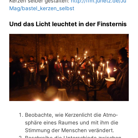
Ker­zen sel­ber gestal­ten:
http://​ffm​.junetz​.de/​J​u​
M​a​g​/​b​a​s​t​e​l​_​k​e​r​z​e​n​_​s​e​l​bst
Und das Licht leuchtet in der Finsternis
Beob­ach­te, wie Ker­zen­licht die Atmo­
sphä­re eines Rau­mes und mit ihm die
Stim­mung der Men­schen verändert.
Beschrei­be die Unter­schie­de zwi­schen