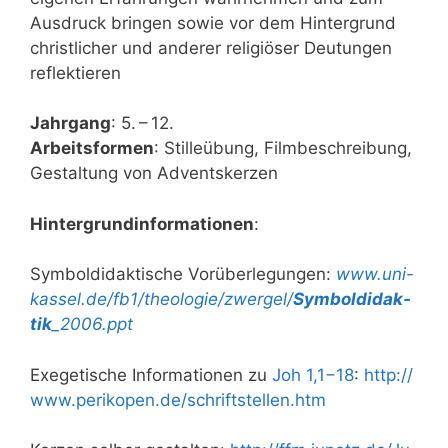
Aus­druck brin­gen sowie vor dem Hin­ter­grund
christ­li­cher und ande­rer reli­giö­ser Deu­tun­gen
reflektieren
Jahr­gang
: 5. – 12.
Arbeits­for­men
: Stil­le­übung, Film­be­schrei­bung,
Gestal­tung von Adventskerzen
Hin­ter­grund­in­for­ma­tio­nen
:
Sym­bol­di­dak­ti­sche Vor­über­le­gun­gen:
www​.uni​-
kas​sel​.de/​f​b​1​/​t​h​e​o​l​o​g​i​e​/​z​w​e​r​g​el/
Sym­bol­di­dak­
tik
_2006.ppt
Exege­ti­sche Infor­ma­tio­nen zu
Joh 1,1−18
:
http://​
www​.peri​ko​pen​.de/​s​c​h​r​i​f​t​s​t​e​l​l​e​n​.​htm