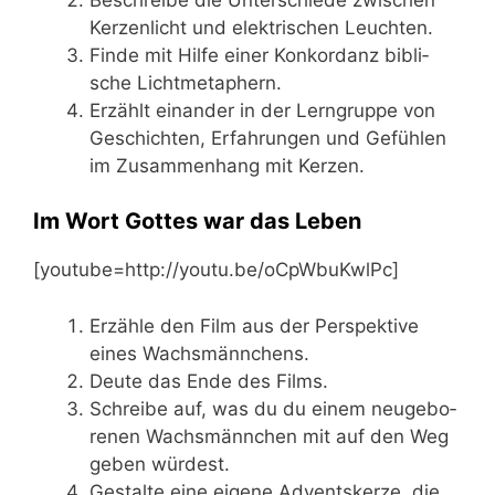
Ker­zen­licht und elek­tri­schen Leuchten.
Fin­de mit Hil­fe einer Kon­kor­danz bibli­
sche Lichtmetaphern.
Erzählt ein­an­der in der Lern­grup­pe von
Geschich­ten, Erfah­run­gen und Gefüh­len
im Zusam­men­hang mit Kerzen.
Im Wort Gottes war das Leben
[youtube=http://youtu.be/oCpWbuKwlPc]
Erzäh­le den Film aus der Per­spek­ti­ve
eines Wachsmännchens.
Deu­te das Ende des Films.
Schrei­be auf, was du du einem neu­ge­bo­
re­nen Wachs­männ­chen mit auf den Weg
geben würdest.
Gestal­te eine eige­ne Advents­ker­ze, die