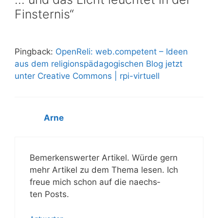
Finsternis“
Pingback:
OpenReli: web.competent – Ideen
aus dem religionspädagogischen Blog jetzt
unter Creative Commons | rpi-virtuell
Arne
Bemer­kens­wer­ter Arti­kel. Wür­de gern
mehr Arti­kel zu dem The­ma lesen. Ich
freue mich schon auf die naechs­
ten Posts.