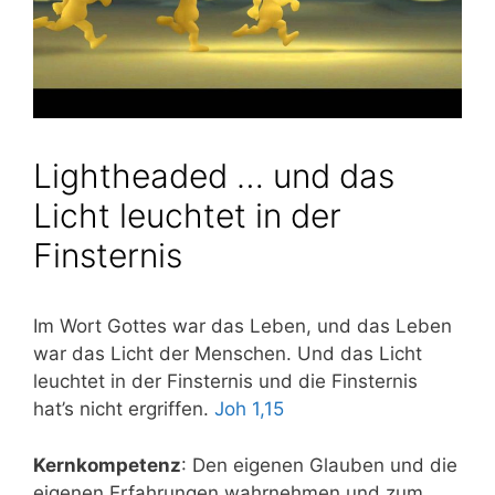
Lightheaded … und das
Licht leuchtet in der
Finsternis
Im Wort Got­tes war das Leben, und das Leben
war das Licht der Men­schen. Und das Licht
leuch­tet in der Fins­ter­nis und die Fins­ter­nis
hat’s nicht ergrif­fen.
Joh 1,15
Kern­kom­pe­tenz
: Den eige­nen Glau­ben und die
eige­nen Erfah­run­gen wahr­neh­men und zum