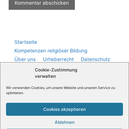
Startseite
Kompetenzen religiöser Bildung
Über uns
Urheberrecht
Datenschutz
Impressum
Cookie-Richtlinie (
)
EU
Cookie-Zustimmung
verwalten
Wir verwenden Cookies, um unsere Website und unseren Service zu
Medienpädagogik — Praxis
optimieren.
Religionspädagogische News
Cookies akzeptieren
Ablehnen