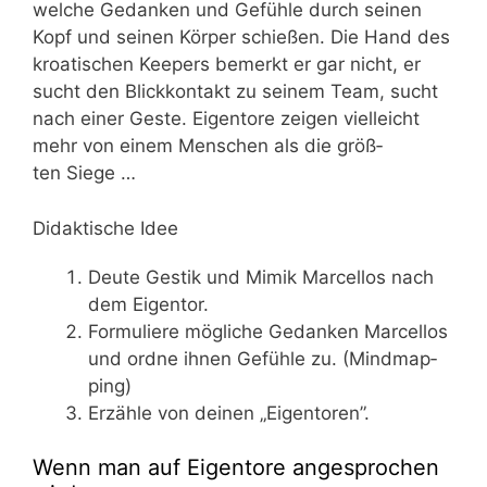
wel­che Gedan­ken und Gefüh­le durch sei­nen
Kopf und sei­nen Kör­per schie­ßen. Die Hand des
kroa­ti­schen Kee­pers bemerkt er gar nicht, er
sucht den Blick­kon­takt zu sei­nem Team, sucht
nach einer Ges­te. Eigen­to­re zei­gen viel­leicht
mehr von einem Men­schen als die größ­
ten Siege …
Didaktische Idee
Deu­te Ges­tik und Mimik Mar­cel­los nach
dem Eigentor.
For­mu­lie­re mög­li­che Gedan­ken Mar­cel­los
und ord­ne ihnen Gefüh­le zu. (Mind­map­
ping)
Erzäh­le von dei­nen „Eigen­to­ren”.
Wenn man auf Eigentore angesprochen