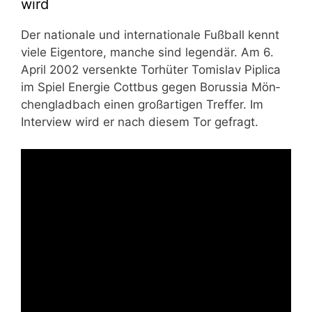
wird
Der natio­na­le und inter­na­tio­na­le Fuß­ball kennt
vie­le Eigen­to­re, man­che sind legen­där. Am 6.
April 2002 ver­senk­te Tor­hü­ter Tomis­lav Pipli­ca
im Spiel Ener­gie Cott­bus gegen Borus­sia Mön­
chen­glad­bach einen groß­ar­ti­gen Tref­fer. Im
Inter­view wird er nach die­sem Tor gefragt.