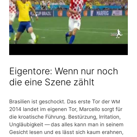
Eigentore: Wenn nur noch
die eine Szene zählt
Bra­si­li­en ist geschockt. Das ers­te Tor der
WM
2014 lan­det im eige­nen Tor, Mar­cel­lo sorgt für
die kroa­ti­sche Füh­rung. Bestür­zung, Irri­ta­ti­on,
Ungläu­big­keit — das alles kann man in sei­nem
Gesicht lesen und es lässt sich kaum erah­nen,