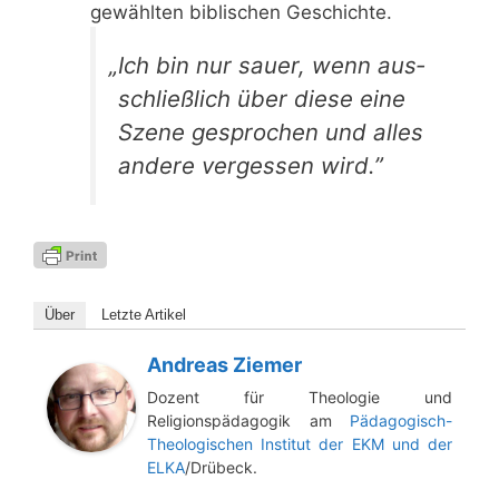
ge­wähl­ten bibli­schen Geschichte.
„
Ich bin nur sau­er, wenn aus­
schließ­lich über die­se eine
Sze­ne gespro­chen und alles
ande­re ver­ges­sen wird.”
Über
Letz­te Artikel
Andreas Ziemer
Dozent für Theologie und
Religionspädagogik am
Pädagogisch-
Theologischen Institut der EKM und der
ELKA
/Drübeck.