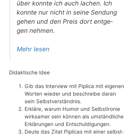
über konn­te ich auch lachen. Ich
konn­te nur nicht in sei­ne Sen­dung
gehen und den Preis dort ent­ge­
gen nehmen.
Mehr lesen
Didaktische Idee
Gib das Inter­view mit Pipli­ca mit eige­nen
Wor­ten wie­der und beschrei­be dar­an
sein Selbstverständnis.
Erklä­re, war­um Humor und Selbst­iro­nie
wirk­sa­mer sein kön­nen als umständ­li­che
Erklä­run­gen und Entschuldigungen.
Deu­te das Zitat Pipli­cas mit einer selbst­