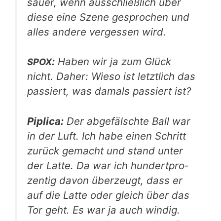
sau­er, wenn aus­schließ­lich über
die­se eine Sze­ne gespro­chen und
alles ande­re ver­ges­sen wird.
:
Haben wir ja zum Glück
SPOX
nicht. Daher: Wie­so ist letzt­lich das
pas­siert, was damals pas­siert ist?
Pipli­ca:
Der abge­fälsch­te Ball war
in der Luft. Ich habe einen Schritt
zurück gemacht und stand unter
der Lat­te. Da war ich hun­dert­pro­
zen­tig davon über­zeugt, dass er
auf die Lat­te oder gleich über das
Tor geht. Es war ja auch win­dig.