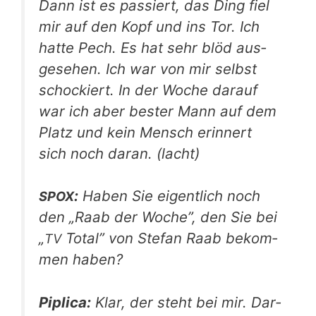
Dann ist es pas­siert, das Ding fiel
mir auf den Kopf und ins Tor. Ich
hat­te Pech. Es hat sehr blöd aus­
ge­se­hen. Ich war von mir selbst
scho­ckiert. In der Woche dar­auf
war ich aber bes­ter Mann auf dem
Platz und kein Mensch erin­nert
sich noch dar­an. (lacht)
:
Haben Sie eigent­lich noch
SPOX
den „Raab der Woche”, den Sie bei
„
Total” von Ste­fan Raab bekom­
TV
men haben?
Pipli­ca:
Klar, der steht bei mir. Dar­