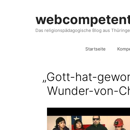
webcompeten
Das religionspädagogische Blog aus Thüring
Startseite
Kompe
„
Gott-hat-gewo
Wunder-von-Ch