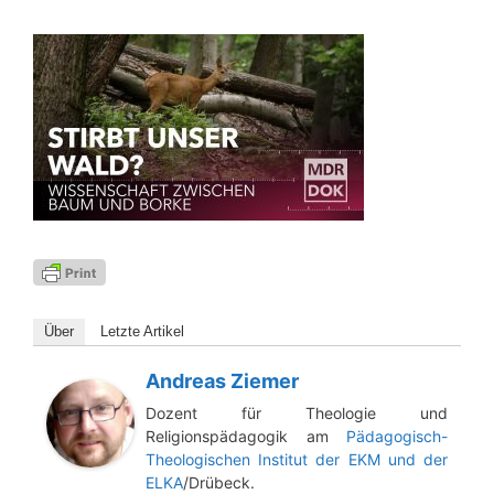
Über
Letz­te Artikel
Andreas Ziemer
Dozent für Theologie und
Religionspädagogik am
Pädagogisch-
Theologischen Institut der EKM und der
ELKA
/Drübeck.