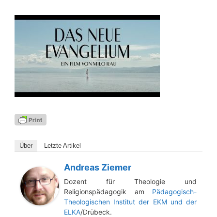
Über
Letz­te Artikel
Andreas Ziemer
Dozent für Theologie und
Religionspädagogik am
Pädagogisch-
Theologischen Institut der EKM und der
ELKA
/Drübeck.