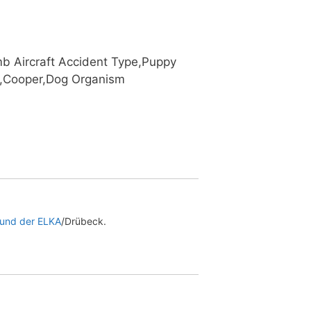
b Air­craft Acci­dent Type,Puppy
o,Cooper,Dog Orga­nism
 und der ELKA
/Drübeck.