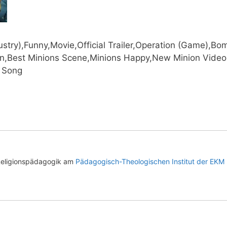
dustry),Funny,Movie,Official Trailer,Operation (Game),Bom
on,Best Mini­ons Scene,Minions Happy,New Mini­on Vide
a Song
Religionspädagogik am
Pädagogisch-Theologischen Institut der EKM